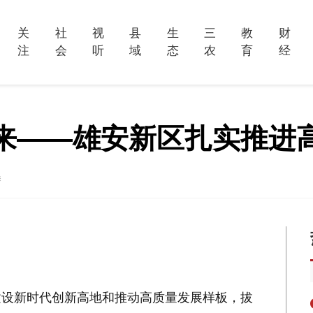
关
社
视
县
生
三
教
财
注
会
听
域
态
农
育
经
来——雄安新区扎实推进
淼
力建设新时代创新高地和推动高质量发展样板，拔