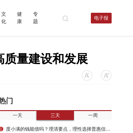
文
健
专
电子报
化
康
题
高质量建设和发展
热门
一天
三天
一周
度小满的钱能借吗？理清要点，理性选择普惠信贷服务
1