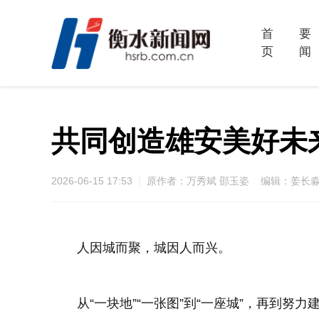
首
要
页
闻
共同创造雄安美好未
2026-06-15 17:53
原作者：万秀斌 邵玉姿 编辑：姜长
人因城而聚，城因人而兴。
从“一块地”“一张图”到“一座城”，再到努