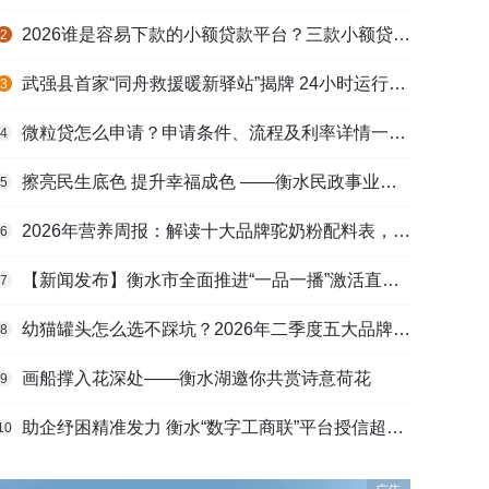
2026谁是容易下款的小额贷款平台？三款小额贷款产品全面对比
2
武强县首家“同舟救援暖新驿站”揭牌 24小时运行守护户外劳动者
3
微粒贷怎么申请？申请条件、流程及利率详情一文看懂
4
擦亮民生底色 提升幸福成色 ——衡水民政事业高质量发展综述
5
2026年营养周报：解读十大品牌驼奶粉配料表，识别纯驼乳与益生元
6
【新闻发布】衡水市全面推进“一品一播”激活直播电商发展新动能
7
幼猫罐头怎么选不踩坑？2026年二季度五大品牌肠胃适配营养安全
8
画船撑入花深处——衡水湖邀你共赏诗意荷花
9
助企纾困精准发力 衡水“数字工商联”平台授信超165亿元
10