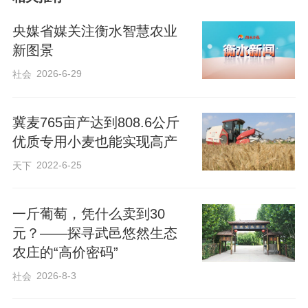
央媒省媒关注衡水智慧农业
6月4日，邯郸市馆陶县常儿寨村的麦
新图景
田里机声隆隆，收割正忙。大型联合收割
2026-6-29
社会
机驶过，小麦收割、麦穗脱粒、秸秆还田
一气呵成，饱满的麦粒很快就装满了一旁
冀麦765亩产达到808.6公斤
的运粮车。
优质专用小麦也能实现高产
2022-6-25
天下
记者凑近一看，这些麦粒不是平时所
见的金黄色小麦粒，而是呈黑褐色。“我们
一斤葡萄，凭什么卖到30
种的是‘冀紫439’黑小麦，含有丰富的花青
元？——探寻武邑悠然生态
素和微量元素，好吃有营养。”馆陶县月清
农庄的“高价密码”
种植家庭农场负责人范月青捧起一把麦
2026-8-3
社会
粒，脸上洋溢着丰收的喜悦。