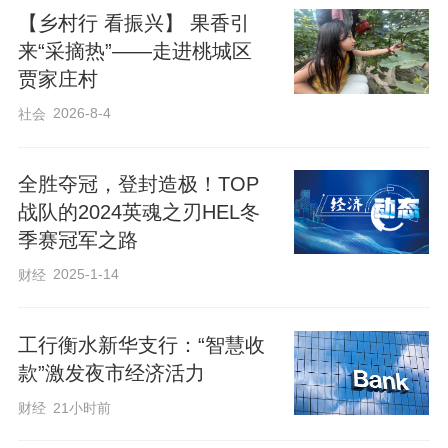
【乡村行 看振兴】 果香引
“今年我们种植了3000亩黑小麦，亩产
来“采摘热”——走进桃城区
贾家庄村
估摸着能有550公斤，又是一个妥妥的丰收
2026-8-4
社会
年。”范月青说。
全胜夺冠，登封造极！TOP
“冀紫439”来头不小。它是河北省审定
战队的2024英魂之刃HEL冬
的第一个黑小麦品种，也是我国审定的第
季赛冠军之路
一个富铬黑小麦品种。该品种具有秸秆
2025-1-14
财经
低、品质好、产量稳定等优点，富含花青
素、蛋白质、膳食纤维及多种微量元素，
工行衡水新华支行：“智慧收
营养价值高于普通小麦。
款”激发夜市经济活力
财经
21小时前
范月青种植黑小麦已有十余年，是当