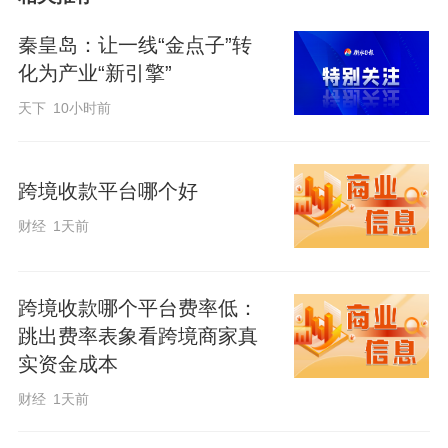
秦皇岛：让一线“金点子”转
化为产业“新引擎”
天下
10小时前
座谈会上，各行业工会联合会负责人踊跃
发言，分别就工会联合会组织建设、素质
跨境收款平台哪个好
提升、维权保障、创新特色等方面工作进
财经
1天前
行汇报。他们详细介绍了各自的工作亮
点，并对市级行业工会联合会在工作中遇
跨境收款哪个平台费率低：
到的问题和困惑进行了沟通交流。市家政
跳出费率表象看跨境商家真
行业工会联合会负责人说：“感谢市总工会
实资金成本
给联合会的大力支持和帮助，以后我们要
财经
1天前
发挥好联合会的作用，努力做职工的‘贴心