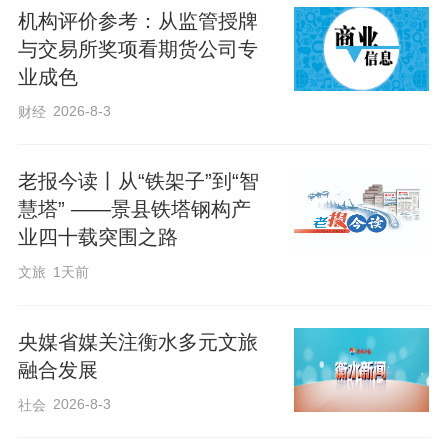
人’和‘娘家人’。”
机构评价参考：从监管授牌
与交易所奖项看期货公司专
市总工会相关负责人表示，要坚持党建引
业成色
领，夯实组织基础，聚焦职工需求创新服
2026-8-3
财经
务载体，学习先进工作方法，加强学习和
政策运用，以发挥行业特长，以服务职工
老报今读丨从“铁架子”到“智
为主线，以一流业绩打造行业工会建设标
慧塔” ——景县铁塔钢构产
业四十载突围之路
杆，推动市级工会联合会真正“建起来、转
文旅
1天前
起来、强起来”。
央媒省媒关注衡水多元文旅
融合发展
2026-8-3
社会