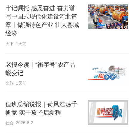
牢记嘱托 感恩奋进·奋力谱
写中国式现代化建设河北篇
章丨做强特色产业 壮大县域
经济
天下
1天前
老报今读丨“衡字号”农产品
蜕变记
文旅
1天前
值班总编说报｜荷风浩荡千
帆竞 实干攻坚启新程
2026-8-2
社会