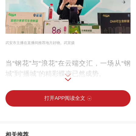
武安市主播在直播间推荐地方好物。武宣摄
当“钢花”与“浪花”在云端交汇，一场从“钢
城”到“播城”的精彩蝶变已然成势。
曾几何时，河北省武安市小米、活水香
打开APP阅读全文
醋、太行花椒这些“藏在深山里的珍珠”，因
渠道不畅、物流昂贵、人才匮乏，长期困
于本地市场，空有好品质却卖不出好价
相关推荐
钱。面对“产业转型+富民增收”的必答题，