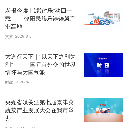
机制先行，方能行稳致远。武安市构建起
老报今读丨滹沱“乐”动四十
三级直播矩阵，1个市级电商基地带动破
载 ——饶阳民族乐器铸就产
冰、1个数字产业园引领升级、23个乡镇主
业高地
场直播间全域覆盖、157个特色点位激活业
2026-8-6
文旅
态。全市越来越多的特色直播间如雨后春
笋般涌现，“市区引领、乡镇带动、村企覆
大道行天下｜“以天下之利为
利”——中国元首外交的世界
盖、全民参与”的格局迅速成型。
情怀与大国气派
2026-8-5
时政
更令人称道的是其“刀刃向内”的改革创新。
为让企业“拎包入驻”，武安推出“开办电商
央媒省媒关注第七届京津冀
一件事”集成服务，将7个关联事项整合办
蔬菜产业发展大会在我市举
理，申请材料压减近一半，半小时内即可
办
完成注册。财政设立2000万元专项扶持资