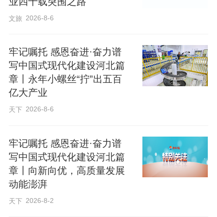
业四十载突围之路
卷！”在武安市“一品一播”工作推进会上，
2026-8-6
文旅
武安市委书记董志毅的话语掷地有声。
牢记嘱托 感恩奋进·奋力谱
作为传统工业强市，武安的钢铁产业根基
写中国式现代化建设河北篇
章丨永年小螺丝“拧”出五百
深厚，但优质农产品却面临“酒香也怕巷子
亿大产业
深”的窘境。面对困局，武安市迅速成立由
2026-8-6
天下
市委书记、市长任双组长的领导小组，组
建工作专班，主要领导带队远赴杭州、广
牢记嘱托 感恩奋进·奋力谱
州等电商前沿阵地“取经”。白天马不停蹄看
写中国式现代化建设河北篇
点位，晚上挑灯夜战捋思路，硬是凭着“以
章丨向新向优，高质量发展
身作则必成”的决心，摸索出一条适合自己
动能澎湃
的道路。
2026-8-2
天下