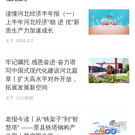
武安市以“平台思维、市场观念、资本手
读懂河北经济半年报（一）
段、科技意识”为笔，以“一品一播”为墨，
上半年河北经济“稳 进 优”新
从零起步，全链发力，构建起“全域覆盖、
质生产力加速成长
全链赋能、全民参与”的直播电商新格局。
2026-8-2
天下
“一品一播”启动以来，武安市直播销售额突
牢记嘱托 感恩奋进·奋力谱
写中国式现代化建设河北篇
破1.5亿元，331余种“本土宝贝”变身“网红
章丨扩大高水平对外开放，
尖货”，一幅“工业重镇”拥抱数字浪潮的壮
拓展发展新空间
丽画卷，正在太行山下徐徐展开。
天下
11小时前
破局，从“太行钢城”到“数字播城”的决心
老报今读丨从“铁架子”到“智
慧塔” ——景县铁塔钢构产
“这不是选择题，是必答题，还必须高分交