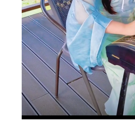
Loade
Unmute
94.88