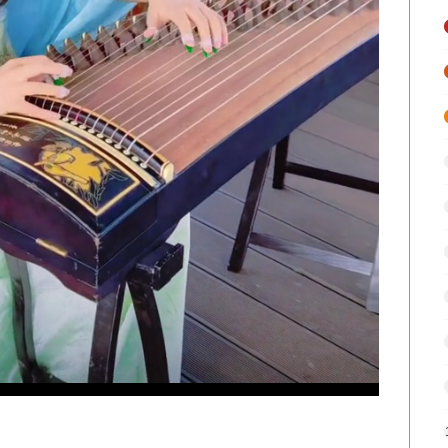
d
:
%