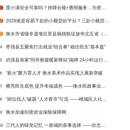
度小满安全可靠吗？持牌合规+透明服务，为资金周转筑牢多重保障
1
2026谁是容易下款的小额贷款平台？三款小额贷款产品全面对比
2
衡水市省级非遗项目景县疯秧歌绽放华北五省（区）市舞蹈大赛舞台
3
枣强县五聚焦打出就业“组合拳” 稳住民生“基本盘”
4
武强县首家“同舟救援暖新驿站”揭牌 24小时运行守护户外劳动者
5
“薪火”聚力育人才 衡水美术作品实现入展新突破
6
擦亮民生底色 提升幸福成色 ——衡水民政事业高质量发展综述
7
“岗位找人”破题 “人才夜市”引流 ——桃城区人社局多维发力促进高校毕业生高质量充分就业
8
衡水加速织密农业保险保障网
9
三代人的味觉记忆 一座城的喜事选择 ——欣念饺子二十九载匠心传承路
10