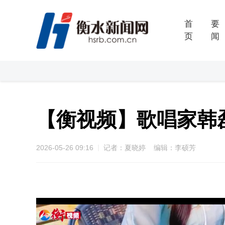
首
要
页
闻
【衡视频】歌唱家韩
2026-05-26 09:16
记者：夏晓婷 编辑：李硕芳