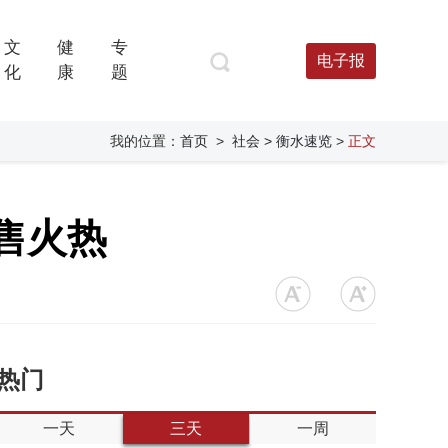
文
健
专
电子报
化
康
题
我的位置：
首页
>
社会
> 衡水速览
>
正文
售火热
热门
一天
三天
一周