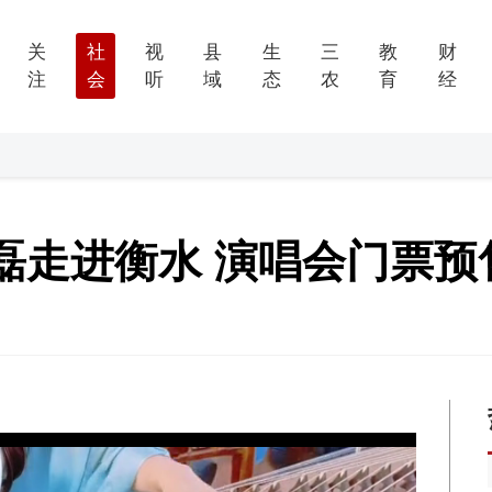
关
社
视
县
生
三
教
财
注
会
听
域
态
农
育
经
磊走进衡水 演唱会门票预