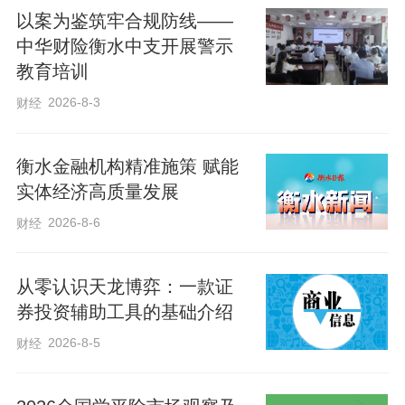
以案为鉴筑牢合规防线——
中华财险衡水中支开展警示
教育培训
2026-8-3
财经
衡水金融机构精准施策 赋能
实体经济高质量发展
应习近平主席邀请，普京总统于5月19日至
2026-8-6
财经
20日对中国进行国事访问。双方将以此为
契机，继续推动中俄关系向更深层次、更
从零认识天龙博弈：一款证
高水平发展，为世界注入更多稳定性和正
券投资辅助工具的基础介绍
能量。
2026-8-5
财经
在元首外交引领下，过去一年，面对复杂