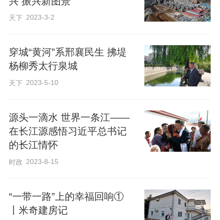
兴 振兴新图景
2023-3-2
天下
穿城“黄河”系邢襄民生 拂堤
杨柳秀太行泉城
2023-5-10
天下
源头一滴水 世界一条江——
在长江源感悟习近平总书记
的长江情怀
2023-8-15
时政
“一带一路”上的幸福回响①
丨米奇建房记