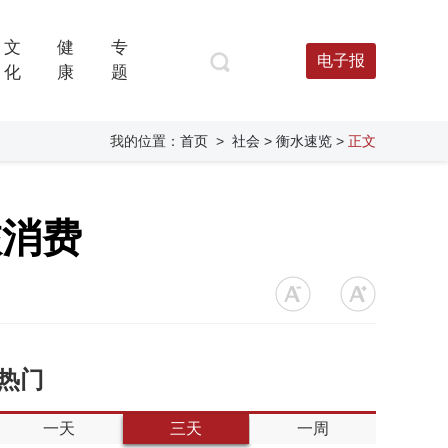
文
健
专
电子报
化
康
题
我的位置：
首页
>
社会
> 衡水速览
>
正文
旅消费
热门
一天
三天
一周