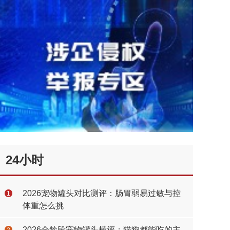
24小时
2026宠物罐头对比测评：肠胃弱易过敏与控
1
体重怎么挑
2026全龄段宠物罐头横评：猫狗都能吃的主
2