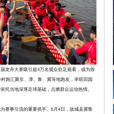
届龙舟大赛吸引超3万名观众驻足观看，成为假
乡村跑汇聚京、津、鲁、冀等地跑友，串联田园
赛依托当地深厚足球基础，点燃群众运动热情。
为赛事引流的重要抓手。5月4日，故城县冀鲁