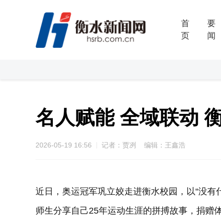
首
要
页
闻
名人赋能 全域联动 
2026-05-19 16:56
记者：贾冽 编辑：王鑫浩
近日，奥运冠军巩立姣走进衡水校园，以“没有
师生分享自己25年运动生涯的拼搏故事，捐赠