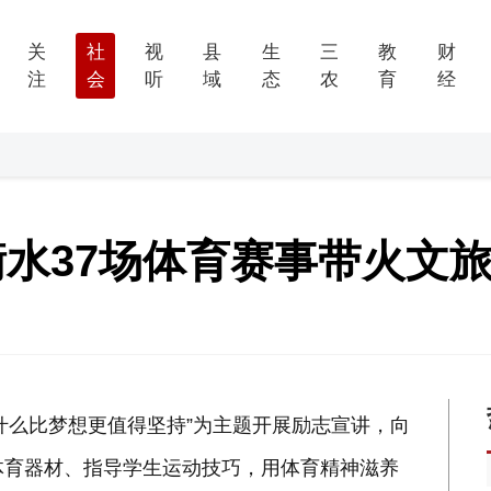
关
社
视
县
生
三
教
财
注
会
听
域
态
农
育
经
衡水37场体育赛事带火文
什么比梦想更值得坚持”为主题开展励志宣讲，向
体育器材、指导学生运动技巧，用体育精神滋养