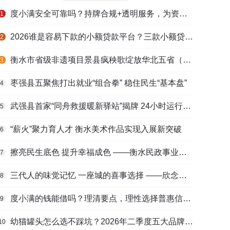
度小满安全可靠吗？持牌合规+透明服务，为资金周转筑牢多重保障
1
2026谁是容易下款的小额贷款平台？三款小额贷款产品全面对比
2
衡水市省级非遗项目景县疯秧歌绽放华北五省（区）市舞蹈大赛舞台
3
枣强县五聚焦打出就业“组合拳” 稳住民生“基本盘”
4
武强县首家“同舟救援暖新驿站”揭牌 24小时运行守护户外劳动者
5
“薪火”聚力育人才 衡水美术作品实现入展新突破
6
擦亮民生底色 提升幸福成色 ——衡水民政事业高质量发展综述
7
三代人的味觉记忆 一座城的喜事选择 ——欣念饺子二十九载匠心传承路
8
度小满的钱能借吗？理清要点，理性选择普惠信贷服务
9
幼猫罐头怎么选不踩坑？2026年二季度五大品牌肠胃适配营养安全
10