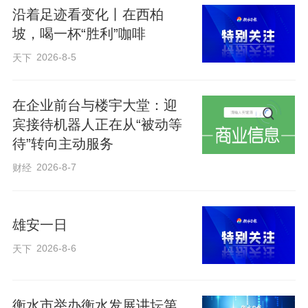
沿着足迹看变化丨在西柏
普总统介绍了故宫的历史，指出故宫是了
坡，喝一杯“胜利”咖啡
解中国历史文化不可或缺的窗口。在太和
2026-8-5
天下
殿，总书记一边走，一边向特朗普总统介
绍太和殿的历史。这是中国现存最大的单
在企业前台与楼宇大堂：迎
体木构殿宇。明清两代的重大典礼以及春
宾接待机器人正在从“被动等
节等节日庆典都在这里举行。特朗普总统
待”转向主动服务
听得非常认真，称赞故宫布局宏伟，感叹
2026-8-7
财经
中国历史文化源远流长，博大精深。
雄安一日
2026-8-6
天下
衡水市举办衡水发展讲坛第