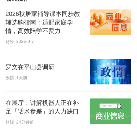
天坛和故宫，都是凝聚中国传统文化
2026秋居家辅导课本同步教
精髓、展现中华文明突出特性的重要标
辅选购指南：适配家庭学
识。
情，高效陪学不费力
2026-8-7
财经
2026年5月14日，习近平总书记陪同
来华进行访问的特朗普总统参观天坛。参
罗文在平山县调研
观中，总书记指出，2017年我们沿着北京
政情
1天前
中轴线参观了故宫。今天参观的天坛和故
宫同龄，寓意“天圆地方”，展现出中国人的
宇宙观和处世哲学。
在展厅：讲解机器人正在补
足「话术参差」的人力缺口
特朗普总统对9年前的故宫之行记忆犹
财经
24分钟前
新。在参观故宫博物院时，总书记向特朗