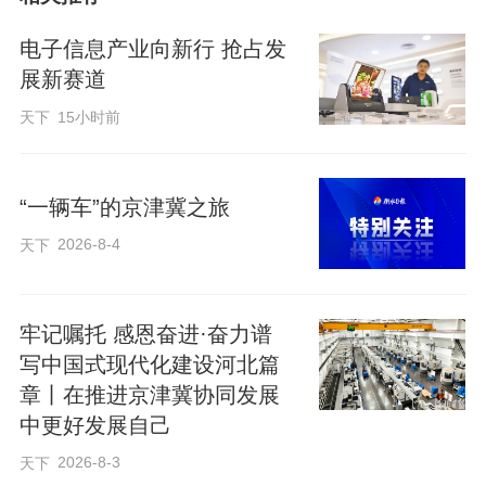
北京大兴国际机场首条全货机国际航线现
已转为定期航班执飞，更好地满足头部跨
电子信息产业向新行 抢占发
境电商平台和大型项目货物的国际运输需
展新赛道
求，有效带动临空经济区航空货运全链条
天下
15小时前
产业聚集，实现“全球下单、临空组货，全
球组货、临空分拨”，让更多河北精品优品
“一辆车”的京津冀之旅
通过临空经济区(廊坊)走出国门、货通全
2026-8-4
天下
球。截至2025年12月31日，大兴机场至瓦
特里机场全货机包机业务共计执飞83班，
总货量3880吨，带动外贸进出口值9.29亿
牢记嘱托 感恩奋进·奋力谱
写中国式现代化建设河北篇
元，其中河北货物出口货值占比达27%。
章丨在推进京津冀协同发展
中更好发展自己
如果说航空货运是廊坊通达世界的“翅膀”，
2026-8-3
天下
那么日益完善的铁路物流网络则是支撑万