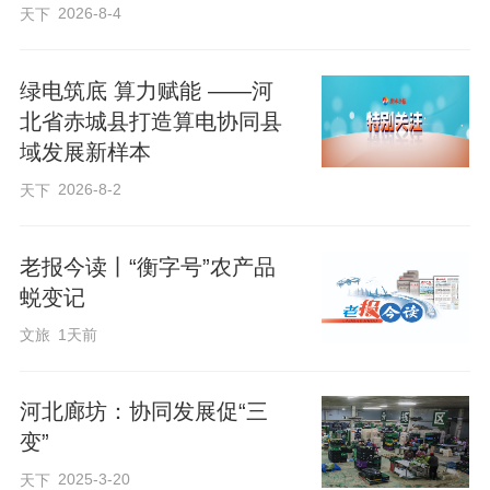
2026-8-4
天下
共有铁路货场10个，铁路货运量达937.21
万吨，其中发送量55.76万吨、到达量
绿电筑底 算力赋能 ——河
881.45万吨。
北省赤城县打造算电协同县
域发展新样本
航空与铁路构建了物流运输的主动脉，而
2026-8-2
天下
发达的公路物流网络和专业的载体平台，
则构成了廊坊商贸物流的“毛细血管”。
老报今读丨“衡字号”农产品
蜕变记
在文安县，河北天环现代商贸智慧物流广
文旅
1天前
场堪称一个“超级大冰箱”。走进展示中心，
帝王蟹、三文鱼以及来自全国各地的冷冻
河北廊坊：协同发展促“三
食品琳琅满目。作为全国第四批示范物流
变”
园区，这里拥有5栋多功能自动控温冷库，
2025-3-20
天下