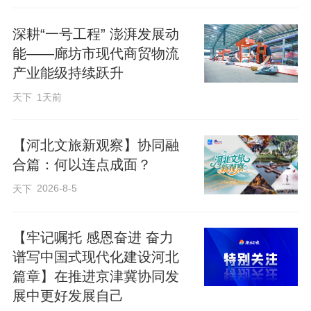
亿产业发展的“脊梁”。
深耕“一号工程” 澎湃发展动
能——廊坊市现代商贸物流
在廊坊陆港物流园，随着一声嘹亮的汽
产业能级持续跃升
笛，一列满载家具、建材和机械配件的中
天下
1天前
欧班列缓缓驶出，目的地是万里之外的莫
斯科。
【河北文旅新观察】协同融
合篇：何以连点成面？
自2023年以来，廊坊先后开通中欧班
2026-8-5
天下
列、“中吉乌”国际多式联运班列、中韩海铁
国际联运班列，国际货物运输覆盖欧洲、
【牢记嘱托 感恩奋进 奋力
中亚、东亚等20多个国家和地区，初步形
谱写中国式现代化建设河北
篇章】在推进京津冀协同发
成了铁路、跨国公路、境外铁路、水路相
展中更好发展自己
结合的现代国际联运模式。2025年，全市