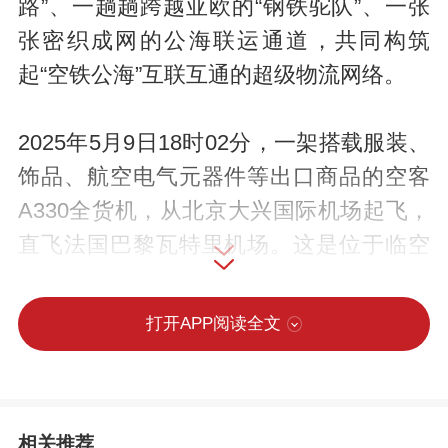
路”、一趟趟跨越亚欧的“钢铁驼队”、一张
张密织成网的公海联运通道，共同构筑
起“空铁公海”互联互通的超级物流网络。
2025年5月9日18时02分，一架搭载服装、
饰品、航空电气元器件等出口商品的空客
A330全货机，从北京大兴国际机场起飞，
直飞法国巴黎瓦特里机场。这是位于临空
经济区(廊坊)的云湾供应链管理(河北)有限
公司借助北京大兴国际机场开通的飞往巴
打开APP阅读全文
黎的首趟全货机包机，为河北与欧洲跨境
电商业务往来搭建起全新的“空中桥梁”。
相关推荐