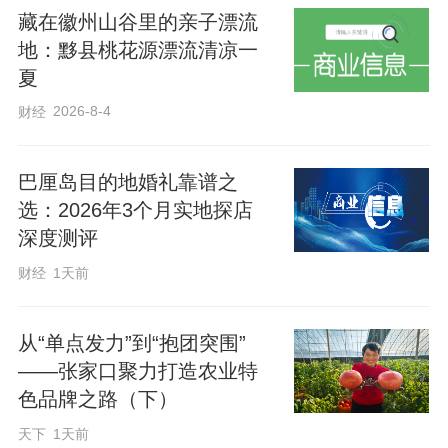
藏在徽州山谷里的亲子漂流
地：黟县桃花源漂流清凉一
夏
2026-8-4
财经
巴厘岛目的地婚礼靠谱之
选：2026年3个月实地探店
深度测评
财经
1天前
从“单点发力”到“抱团突围”
——张家口聚力打造农业特
色品牌之路（下）
天下
1天前