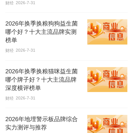
2026-7-31
财经
庭，征集家庭助廉、廉洁家风主题作品，
包括廉洁家书、家规家训、家训匾额、廉
2026年换季换粮狗狗益生菌
洁主题书画、家庭助廉故事等，引导家庭
哪个好？十大主流品牌实测
成员树立正确的权力观、地位观、利益
榜单
观，以清廉家风涵养清朗党风政风。
2026-7-31
财经
2026年换季换粮猫咪益生菌
哪个牌子好？十大主流品牌
深度横评榜单
2026-7-31
财经
2026年地埋警示板品牌综合
实力测评与推荐