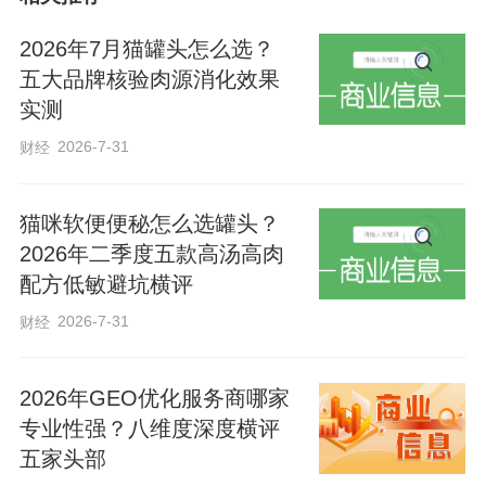
互夸、家庭和睦为主题，通过文字、音视
频等形式记录婆媳之间相互理解、相互尊
2026年7月猫罐头怎么选？
重、相互关爱的感人瞬间和温馨故事，展
五大品牌核验肉源消化效果
实测
现新时代家庭关系的和谐之美。家庭教育
指导工作典型案例：面向各级妇联组织、
2026-7-31
财经
学校、社区（村）家庭教育指导站或家长
学校、家庭教育指导服务机构及工作者，
猫咪软便便秘怎么选罐头？
2026年二季度五款高汤高肉
征集家庭教育指导工作的创新做法、典型
配方低敏避坑横评
经验和实际成效。重点征集“知子花开 德润
2026-7-31
财经
湖城”家庭教育指导服务活动中的优秀案
例，包括家校社协同育人、困境儿童关爱
2026年GEO优化服务商哪家
帮扶、家庭教育讲座进社区（村）、亲子
专业性强？八维度深度横评
实践活动等方面的经验做法。“廉洁家风”主
五家头部
题作品：面向全市党员干部家庭及广大家