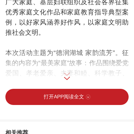
广大家庭、基层妇联组织及社会各界征集
优秀家庭文化作品和家庭教育指导典型案
例，以好家风涵养好作风，以家庭文明助
推社会文明。
本次活动主题为“德润湖城 家韵流芳”。征
集的内容为“最美家庭”故事：作品围绕爱党
爱国、孝老爱亲、夫妻和睦、科学教子、
邻里互助、爱岗敬业、绿色低碳、移风易
俗等主题，讲述家庭真实故事，展现新时
打开APP阅读全文
代家庭文明新风尚。可结合衡水本地历史
文化名人典故（如董仲舒、孔颖达等）讲
述家风传承感悟。“婆媳互夸”作品：以婆媳
相关推荐