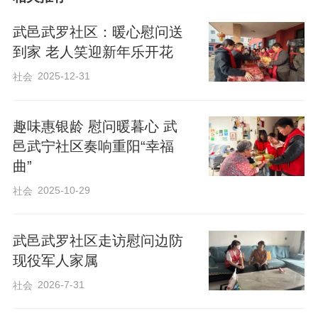
满满的爱心，为在场的老人切分节日蛋
糕。大家将蛋糕小心翼翼送到老人手中，
武邑武罗社区：暖心慰问送
主动为行动不便的老人喂食蛋糕，老人们
到家 老人笑迎新年乐开花
吃在嘴里，甜在心上。
2025-12-31
社会
趣味惠银龄 慰问暖暮心 武
邑武宁社区奏响重阳“幸福
曲”
2025-10-29
社会
武邑武罗社区走访慰问边防
现役军人家属
2026-7-31
社会