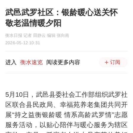
武邑武罗社区：银龄暖心送关怀
敬老温情暖夕阳
衡水日报 记者 田静云 编辑 张向南
2026-05-12 10:31
进入
衡水速览
阅读更多内容
订阅
5月10日，武邑县委社会工作部组织武罗社
区联合县民政局、幸福苑养老集团共同开
展“持之益衡银龄暖 情系高龄武罗情”志愿
服务活动，以贴心陪伴与暖心服务为辖区