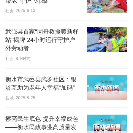
帮老”守护“夕阳红”
2025-6-13
社会
武强县首家“同舟救援暖新驿
站”揭牌 24小时运行守护户
外劳动者
社会
8小时前
衡水市武邑县武罗社区：银
龄互助为老年人幸福“加码”
2025-8-25
县域
擦亮民生底色 提升幸福成色
——衡水民政事业高质量发