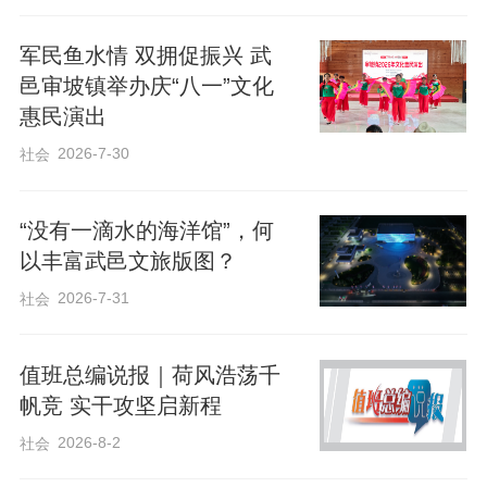
军民鱼水情 双拥促振兴 武
邑审坡镇举办庆“八一”文化
惠民演出
2026-7-30
社会
“没有一滴水的海洋馆”，何
以丰富武邑文旅版图？
2026-7-31
社会
值班总编说报｜荷风浩荡千
帆竞 实干攻坚启新程
为让老年朋友们欢度佳节，武邑县文明使
2026-8-2
社会
者陈爱景精心筹备红歌演唱环节。她与大