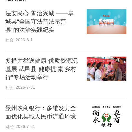
法安民心 善治兴城 ——阜
城县“全国守法普法示范
县”的法治实践纪实
2026-8-1
社会
活动现场，各类特色互动环节有序开展，
多措并举送健康 优质资源沉
精准贴合不同年龄段参与者的需求。爱心
基层 武邑县“健康提‘素’乡村
商家为老人与孩子赞助蛋糕、鲜花，众人
行”专场活动举行
围坐一堂共享甜蜜。武邑县文明使者戚东
2026-7-31
社会
华手捧鲜花，逐一献给现场每一位母亲，
孩子们稚嫩又真挚的“妈妈，节日快乐”的祝
景州农商银行：多维发力全
福声声入耳，将现场温情氛围推向高潮。
面优化县域人民币流通环境
2026-7-31
财经