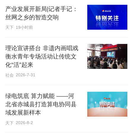
学生志愿者们一同放声高歌，一首首耳熟
产业发展开新局|记者手记：
能详的经典红歌振奋人心，老人们沉浸其
丝网之乡的智造交响
中，听得津津有味，纷纷跟着节拍拍手附
天下
19小时前
和。
理论宣讲搭台 非遗内画唱戏
衡水青年专场活动让传统文
化“活”起来
2026-7-31
社会
绿电筑底 算力赋能 ——河
北省赤城县打造算电协同县
域发展新样本
2026-8-2
天下