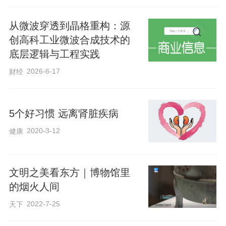
从微波穿透到晶格重构：源
来源：冀云
创高科工业微波合成技术的
原标题：长城观察｜把大模型塞进1300℃的轧钢加热
底层逻辑与工程实践
炉，结果呢
2026-6-17
财经
5个好习惯 远离肾脏疾病
2020-3-12
健康
文明之美看东方｜博物馆里
的烟火人间
2022-7-25
天下