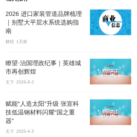
息，精准控温。仅燃气消耗，一年就能节
省百万元。
2026 进口家装管道品牌梳理
｜别墅大平层水系统选购指
南
这股AI浪潮不是一家钢厂的独角戏。今年
河钢集团钢铁行业全域大模型“威赛博
财经
1天前
2.0”发布。河北更是启动了全国首个钢铁行
业垂直大模型应用服务平台，汇聚160多个
瞭望·治国理政纪事｜英雄城
市再创辉煌
案例，企业可以像“点菜”一样选大模型。
2026-8-2
天下
高端化、智能化、绿色化，钢铁产量全国
赋能“人造太阳”升级 张宣科
第一的河北，通过大模型正在重新定义：
技低温钢材料闪耀“国之重
钢铁是怎样炼成的。
器”
2025-4-3
天下
编辑：贾扬阳