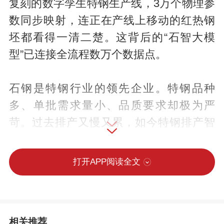
复刻的数字孪生特钢生产线，3万个物理参
数同步映射，连正在产线上移动的红热钢
坯都看得一清二楚。这背后的“石智大模
型”已连接全流程数万个数据点。
石钢是特钢行业的领先企业。特钢品种
多、单批需求量小、品质要求却极为严
苛。过去排产又慢又累，如今特钢排产智
能体一键整合信息，使排产压缩到了30分
钟以内。
打开APP阅读全文
生产环节同样“智变”。以一条小棒生产线为
例，智能燃烧模型自动获取钢种和订单信
相关推荐