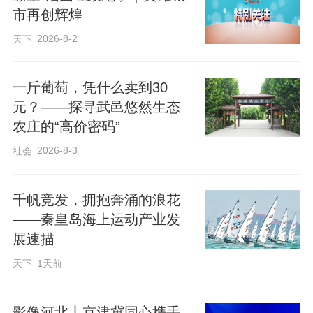
市再创辉煌
2026-8-2
天下
一斤葡萄，凭什么卖到30
元？——探寻武邑悠然生态
农庄的“高价密码”
2026-8-3
社会
千帆竞发，拥抱奔涌的浪花
——秦皇岛海上运动产业发
展速描
天下
1天前
影像河北丨京津冀同心携手