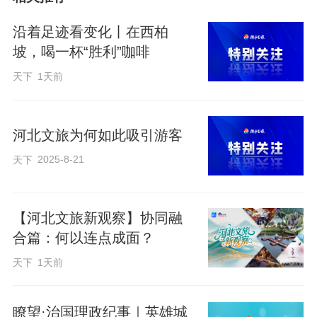
视频来源：
沿着足迹看变化丨在西柏
https://web.cmc.hebtv.com/cms/rmt0336_h
坡，喝一杯“胜利”咖啡
tml/19/19js/dsp/12320016.shtml
天下
1天前
编辑：贾扬阳
河北文旅为何如此吸引游客
来源：冀时新闻
2025-8-21
天下
原标题：从“周末游”到“不想走”，河北等你留！丨冀时
新闻主播说
【河北文旅新观察】协同融
合篇：何以连点成面？
天下
1天前
瞭望·治国理政纪事｜英雄城