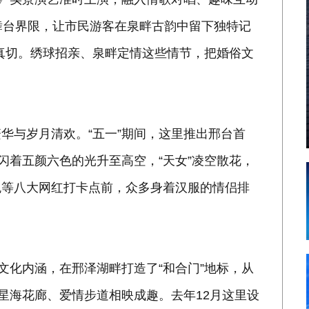
舞台界限，让市民游客在泉畔古韵中留下独特记
真切。绣球招亲、泉畔定情这些情节，把婚俗文
华与岁月清欢。“五一”期间，这里推出邢台首
”闪着五颜六色的光升至高空，“天女”凌空散花，
瑰等八大网红打卡点前，众多身着汉服的情侣排
文化内涵，在邢泽湖畔打造了“和合门”地标，从
星海花廊、爱情步道相映成趣。去年12月这里设