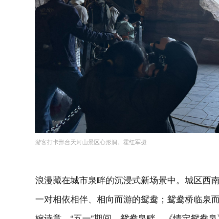
游客打卡邢台天河山景区心形洞。霍红军摄
浪漫藏在城市泉畔的沉浸式新场景中。城区西南
一对相依相伴、相向而游的鸳鸯；鸳鸯桥临泉
婉诗意。“五一”期间，鸳鸯泉畔，《情定鸳鸯