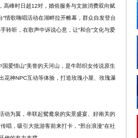
，高峰时日超12对，婚俗服务与文旅消费双向赋
台”情歌嗨唱活动在湖畔拉开帷幕，群众自发登台
手聆听，在歌声中诉说心意，让“和合”文化与爱
中国爱情山”美誉的天河山，是牛郎织女传说原生
出花神NPC互动等体验，打造玫瑰小屋、玫瑰瀑
以活动为翼，串联起鸳鸯泉的实景盛宴、好南关的
传唱，吸引大批游客前来打卡，“邢台浪漫”在社