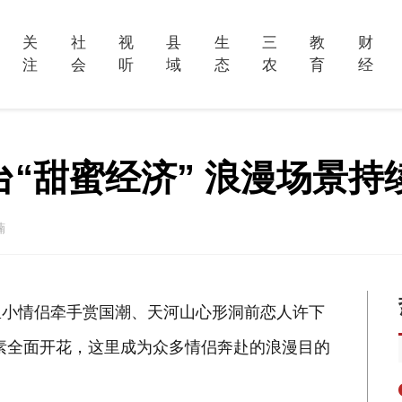
关
社
视
县
生
三
教
财
注
会
听
域
态
农
育
经
邢台“甜蜜经济” 浪漫场景持
楠
里小情侣牵手赏国潮、天河山心形洞前恋人许下
元素全面开花，这里成为众多情侣奔赴的浪漫目的