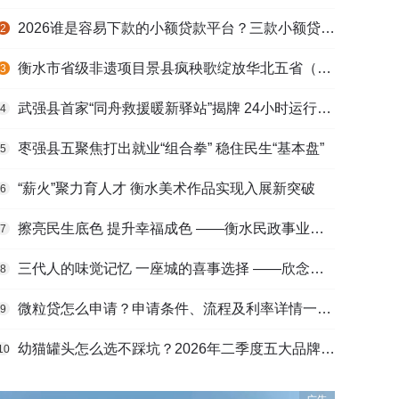
2026谁是容易下款的小额贷款平台？三款小额贷款产品全面对比
2
衡水市省级非遗项目景县疯秧歌绽放华北五省（区）市舞蹈大赛舞台
3
武强县首家“同舟救援暖新驿站”揭牌 24小时运行守护户外劳动者
4
枣强县五聚焦打出就业“组合拳” 稳住民生“基本盘”
5
“薪火”聚力育人才 衡水美术作品实现入展新突破
6
擦亮民生底色 提升幸福成色 ——衡水民政事业高质量发展综述
7
三代人的味觉记忆 一座城的喜事选择 ——欣念饺子二十九载匠心传承路
8
微粒贷怎么申请？申请条件、流程及利率详情一文看懂
9
幼猫罐头怎么选不踩坑？2026年二季度五大品牌肠胃适配营养安全
10