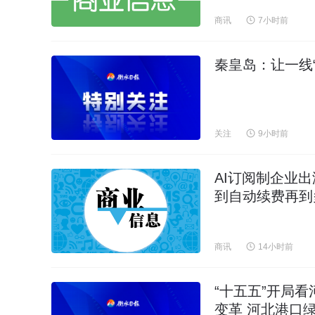
商讯
7小时前
秦皇岛：让一线“
关注
9小时前
AI订阅制企业
到自动续费再到
商讯
14小时前
“十五五”开局
变革 河北港口