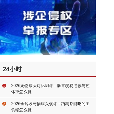
24小时
2026宠物罐头对比测评：肠胃弱易过敏与控
1
体重怎么挑
2026全龄段宠物罐头横评：猫狗都能吃的主
2
食罐怎么挑