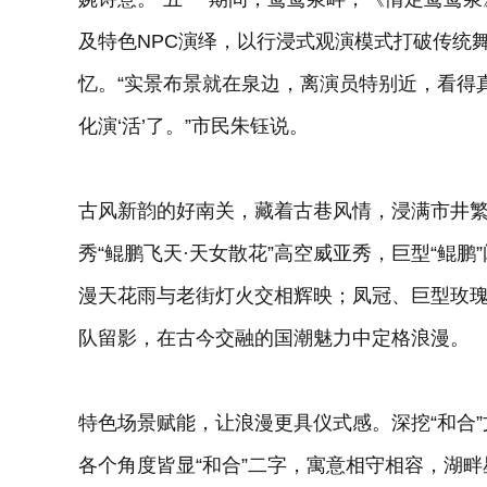
及特色NPC演绎，以行浸式观演模式打破传统
忆。“实景布景就在泉边，离演员特别近，看得
化演‘活’了。”市民朱钰说。
古风新韵的好南关，藏着古巷风情，浸满市井繁
秀“鲲鹏飞天·天女散花”高空威亚秀，巨型“鲲鹏
漫天花雨与老街灯火交相辉映；凤冠、巨型玫
队留影，在古今交融的国潮魅力中定格浪漫。
特色场景赋能，让浪漫更具仪式感。深挖“和合”
各个角度皆显“和合”二字，寓意相守相容，湖畔