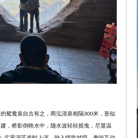
的鸳鸯泉自古有之，两泓清泉相隔300米，形似
而建，桥影倒映水中，随水波轻轻摇曳，尽显温
泉》实景演艺准时上演，融入情歌对唱、趣味互动