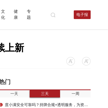
文
健
专
电子报
化
康
题
续上新
热门
一天
三天
一周
度小满安全可靠吗？持牌合规+透明服务，为资金周转筑牢多重保障
1