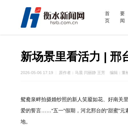
首
要
页
闻
新场景里看活力 | 
2026-05-06 17:19
原作者：马晨 闫丽静 王芳 编辑：董
鸳鸯泉畔拍摄婚纱照的新人笑靥如花、好南关
爱的誓言……“五一”假期，河北邢台的“甜蜜”
地。