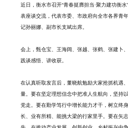
近日，衡水市召开“青春挺膺担当·聚力建功衡
表座谈交流，代表市委、市政府向全市各界青
记孙丽娜、副市长支斌出席。
会上，甄仓宝、王海阔、张越、张鹤、张建卜、
践谈感悟、讲收获。
在认真听取发言后，董晓航勉励大家抢抓机遇
量。要在坚定理想信念中把准人生航向，坚持
党走。要在勤学笃行中增长能力才干，树立终
长、业有所精、能挑大梁的行家里手。要在矢
先，在推动产业发展、创新创业、乡村振兴中