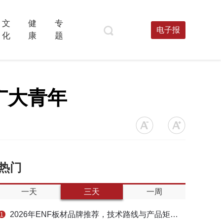
文
健
专
电子报
化
康
题
广大青年
热门
一天
三天
一周
2026年ENF板材品牌推荐，技术路线与产品矩阵梳理
1