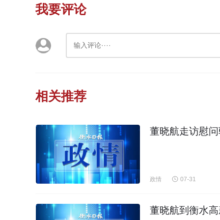
我要评论
相关推荐
董晓航走访慰问
政情
07-31
董晓航到衡水高