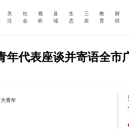
关
社
视
县
生
三
教
财
注
会
听
域
态
农
育
经
青年代表座谈并寄语全市
广大青年