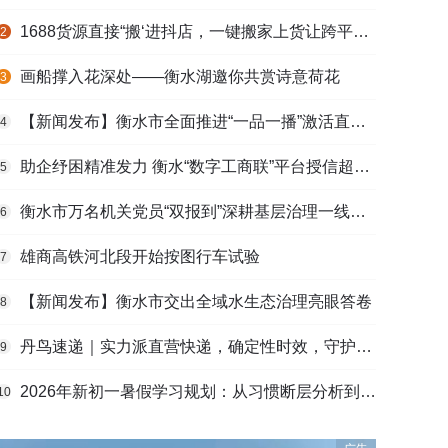
1688货源直接“搬‘进抖店，一键搬家上货让跨平台选品不再割裂
2
画船撑入花深处——衡水湖邀你共赏诗意荷花
3
【新闻发布】衡水市全面推进“一品一播”激活直播电商发展新动能
4
助企纾困精准发力 衡水“数字工商联”平台授信超165亿元
5
衡水市万名机关党员“双报到”深耕基层治理一线观察
6
雄商高铁河北段开始按图行车试验
7
【新闻发布】衡水市交出全域水生态治理亮眼答卷
8
丹鸟速递｜实力派直营快递，确定性时效，守护高端货品寄递
9
2026年新初一暑假学习规划：从习惯断层分析到衔接课程选择的完整路径
10