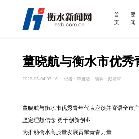
首
要
页
闻
董晓航与衡水市优秀
2026-05-04 07:16
记者：李雅洁 编辑：戴婧霄
董晓航与衡水市优秀青年代表座谈并寄语全市
坚定理想信念 勇于创新创业
为推动衡水高质量发展贡献青春力量