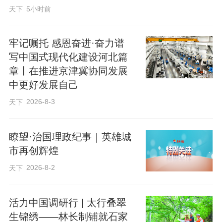
天下
5小时前
牢记嘱托 感恩奋进·奋力谱
写中国式现代化建设河北篇
章丨在推进京津冀协同发展
中更好发展自己
■从一趟中欧班列的开行，看产业协同的高
2026-8-3
天下
度
瞭望·治国理政纪事｜英雄城
“呜——”
市再创辉煌
2026-8-2
天下
3月19日10时许，石家庄国际陆港内，一列
中欧班列缓缓驶出作业线，驶向俄罗斯首
活力中国调研行 | 太行叠翠
都莫斯科。
生锦绣——林长制铺就石家