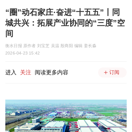
“圈”动石家庄·奋进“十五五”丨同
城共兴：拓展产业协同的“三度”空
间
衡水日报 原作者 刘宝芝 吴温 殷商阳 编辑 姜长淼
2026-04-23 15:42
进入
关注
阅读更多内容
订阅