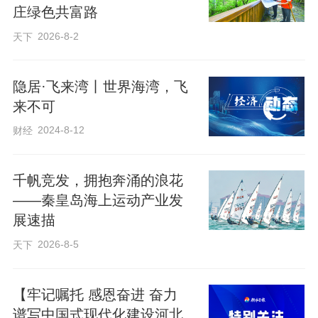
庄绿色共富路
不远处的办公楼内，河北省国际陆港有限
2026-8-2
天下
公司班列运营部副经理李江娜习惯性地抬
隐居·飞来湾丨世界海湾，飞
头望向窗外，随即又收回视线，继续拿起
来不可
电话，协调国际班列的货运订舱、计划申
2024-8-12
财经
报……
千帆竞发，拥抱奔涌的浪花
在陆港工作多年，她早已习惯了这样的工
——秦皇岛海上运动产业发
作节奏，也习惯了列车准点发出的嘹亮汽
展速描
笛声。
2026-8-5
天下
“一开始，咱们的班列少，时间也不固定。
【牢记嘱托 感恩奋进 奋力
现在可不一样了，从这里发出的班列已有
谱写中国式现代化建设河北