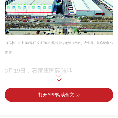
由石家庄企业润沃集团投建的河北润沃智慧物流（邢台）产业园。首席记者 张
震 摄
3月19日，石家庄国际陆港。
一列列满载“河北制造”的中欧班列，迎着春
打开APP阅读全文
日暖阳，鸣笛启程，向着亚欧大陆腹地奔
驰而去。