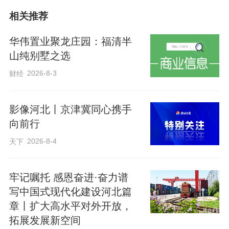
笛声是出发的信号，也奏响了石家庄都市
相关推荐
圈产业协同发展的乐章。
华伟置业聚龙庄园：福清半
山纯别墅之选
石家庄都市圈建设一年来，一个个项目落
2026-8-3
财经
地生根，一条条产业链紧密相连，产业协
同发展的高度持续刷新、深度不断拓展、
影像河北丨京津冀同心携手
温度日益提升。一幅同城共兴的画卷，正
向前行
在广袤大地上加速铺展。
2026-8-4
天下
牢记嘱托 感恩奋进·奋力谱
写中国式现代化建设河北篇
章丨扩大高水平对外开放，
拓展发展新空间