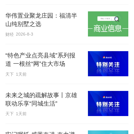
华伟置业聚龙庄园：福清半
这些年来，陈伟见证了空天信息产业链上
山纯别墅之选
下游企业在雄安加速聚集，也带领团队在
2026-8-3
财经
试错与调整中找到了差异化竞争优势。
“特色产业点亮县域”系列报
从科研人员转型创业者，他积累了哪些实
道 一根丝“网”住大市场
战经验？雄安为他的创业之路提供了哪些
天下
1天前
独具特色的支持？本期《长城对话·雄安创
客》，我们专访了芯联新（河北雄安）科
未来之城的疏解故事丨京雄
技有限公司执行董事陈伟。
联动乐享“同城生活”
天下
1天前
编辑：姜长淼