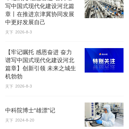
写中国式现代化建设河北篇
章丨在推进京津冀协同发展
“雄安有很多新的应用场景，这是雄安的优
中更好发展自己
势，也为创业者试错迭代提供了绝佳的场
2026-8-3
天下
地。”芯联新（河北雄安）科技有限公司执
行董事陈伟说。
【牢记嘱托 感恩奋进 奋力
谱写中国式现代化建设河北
陈伟研究员毕业于中国科学院半导体研究
篇章】创新引领 未来之城生
机勃勃
所，拥有近20年半导体激光器研发工作经
验。在国家鼓励科研成果走出实验室的系
2026-8-3
天下
列政策背景下，2023年，陈伟抓住机遇，
从北京来到雄安，成立芯联新（河北雄
中科院博士“雄漂”记
安）科技有限公司，聚焦商业航天激光通
2024-8-20
天下
信的核心零部件赛道。