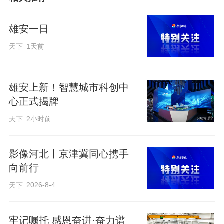
雄安一日
天下
1天前
雄安上新！智慧城市科创中
心正式揭牌
天下
2小时前
影像河北丨京津冀同心携手
向前行
2026-8-4
天下
牢记嘱托 感恩奋进·奋力谱