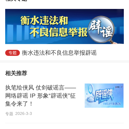
集系统”↓
（https://piyao.cnr.cn/）
此次征集的“辟谣侠”IP形象，将担任全
国“网络辟谣大使”，振臂一呼，扫除谣言；
激浊扬清，共护清朗。让我们共同为清朗
衡水违法和不良信息举报辟谣
网络空间，塑一位名垂江湖的“辟谣侠”！
相关推荐
详情
执笔绘侠风 仗剑破谣言——
网络辟谣 IP 形象“辟谣侠”征
集令来了！
2026-3-3
专题