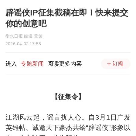
辟谣侠IP征集截稿在即！快来提交
你的创意吧
衡水日报 编辑 董策
2026-04-02 17:58
进入
专题新闻
阅读更多内容
订阅
【征集令】
江湖风云起，谣言扰人心。自3月1日广发
英雄帖、诚邀天下豪杰共绘“辟谣侠”形象以