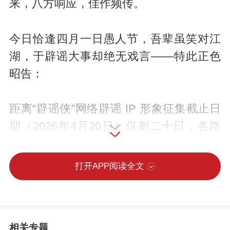
来，八方响应，佳作频传。
今日恰逢四月一日愚人节，吾辈虽笑对江
湖，于辟谣大事却绝无戏言——特此正色
昭告：
距离“辟谣侠”网络辟谣 IP 形象征集截止日
期（2026年4月20日）仅剩二十日，各路
丹青妙手、创意奇才，望速执笔来战，莫
失良机！
打开APP阅读全文
投稿方式：登录央广网小程序、APP首页
入口，或PC端“‘辟谣侠’网络辟谣IP形象征
相关专题