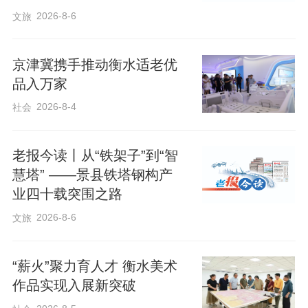
2026-8-6
文旅
​京津冀携手推动衡水适老优
品入万家
2026-8-4
社会
老报今读丨从“铁架子”到“智
慧塔” ——景县铁塔钢构产
业四十载突围之路
2026-8-6
文旅
舞台戏曲韵味长，艺术惠民情意深。随着
台上锣鼓敲响，好戏正式开场。来自本县
“薪火”聚力育人才 衡水美术
及周边的戏曲艺术家和票友们轮番登台，
作品实现入展新突破
献上评剧《戴诺》、河北梆子《大登殿》