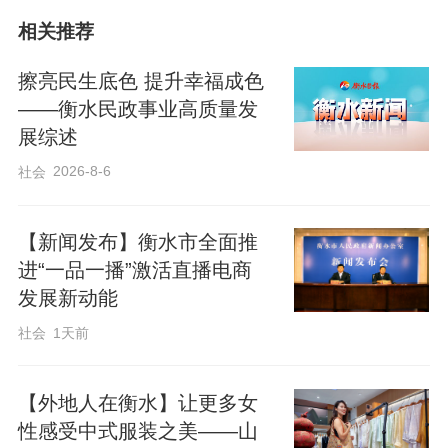
相关推荐
擦亮民生底色 提升幸福成色
——衡水民政事业高质量发
展综述
2026-8-6
社会
【新闻发布】衡水市全面推
进“一品一播”激活直播电商
活动创新采用“舞台演出+场边服务”并行模
发展新动能
式，让群众在享受文化大餐的同时，也感
社会
1天前
受到实实在在的便利。一大早，广场一侧
便忙碌起来：摄影志愿者们为村民拍摄全
【外地人在衡水】让更多女
家福，捕捉一张张团圆的笑脸；书法家现
性感受中式服装之美——山