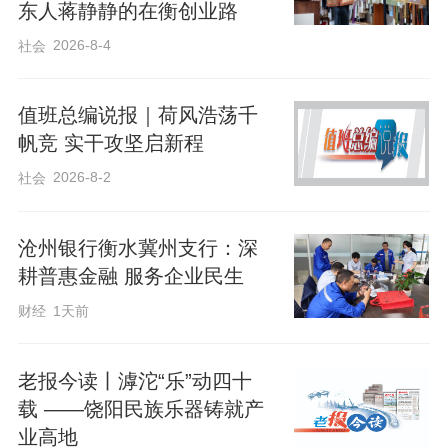
东人蒋静静的在衡创业路
场挥毫写春联，墨迹未干的“福”字被争相领
2026-8-4
社会
取；爱心义剪摊位前，志愿者手法娴熟，
为乡亲们理出精神焕发的新面貌。
值班总编说报｜荷风浩荡千
帆竞 实干攻坚启新程
2026-8-2
社会
沧州银行衡水冀州支行：深
耕普惠金融 服务企业民生
财经
1天前
老报今读丨滹沱“乐”动四十
载 ——饶阳民族乐器铸就产
业高地