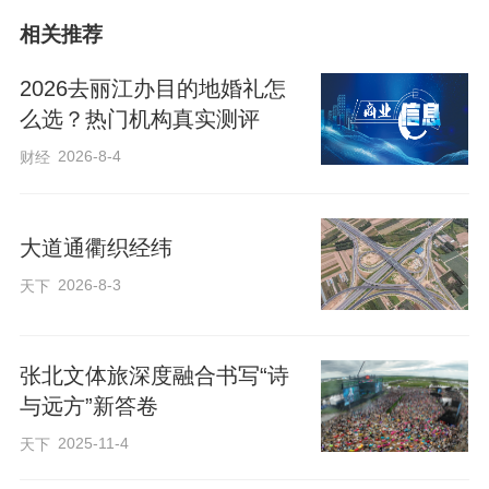
相关推荐
今天，鲍承安不是一个人在赶路。全
2026去丽江办目的地婚礼怎
县70余家会员单位的代表，正从板栗合作
么选？热门机构真实测评
社、家庭农场、食品工坊、旅行社、酒店
2026-8-4
财经
民宿中走出，向着同一个地点会聚。他们
奔赴的，不仅是一场会议，更是一个象征
——在“十五五”规划开局之年，青龙文旅产
大道通衢织经纬
业从自发成长走向协同共进的关键节点。
2026-8-3
天下
从一场登上央视的“栗粽”大赛，到一条
张北文体旅深度融合书写“诗
智能化板栗分拣生产线；从一座座被城市
与远方”新答卷
老人长租的闲置“乡宿”，到一个汇聚多元主
2025-11-4
天下
体的行业协会平台……过去一年，在乡村