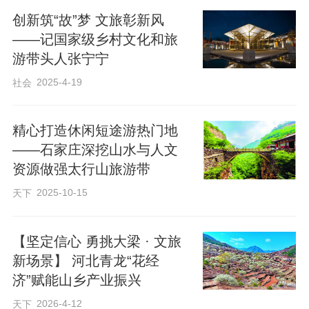
振兴与“十五五”规划开局交织的宏大背景
创新筑“故”梦 文旅彰新风
下，青龙满族自治县以一系列颇具巧思的
——记国家级乡村文化和旅
实践，探索着文旅融合的新路径。
游带头人张宁宁
2025-4-19
社会
这里的探索，不止于旅游收入的增
长，更关乎一种发展理念的悄然转身——
精心打造休闲短途游热门地
——石家庄深挖山水与人文
文旅如何真正成为惠及本地群众、赋能本
资源做强太行山旅游带
土产业、活化乡土文化的综合性新引擎？
2025-10-15
天下
破圈引流
【坚定信心 勇挑大梁 · 文旅
新场景】 河北青龙“花经
节庆成为文旅新支点
济”赋能山乡产业振兴
2026-4-12
天下