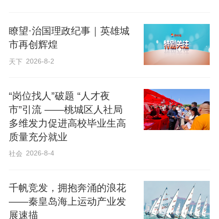
瞭望·治国理政纪事｜英雄城
市再创辉煌
2026-8-2
天下
“岗位找人”破题 “人才夜
市”引流 ——桃城区人社局
多维发力促进高校毕业生高
质量充分就业
2026-8-4
社会
去年，大森店村举办了山地越野车赛事活动。（资料片）
千帆竞发，拥抱奔涌的浪花
“三、二、一，开粽！”去年5月28日，
——秦皇岛海上运动产业发
青龙满族自治县隔河头镇大森店村的百姓
展速描