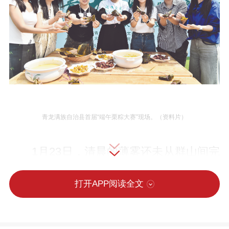
青龙满族自治县首届“端午栗粽大赛”现场。（资料片）
1月23日，清晨的薄雾还未从群山间完
全散去，青龙大森店生态农业开发有限公
打开APP阅读全文
司董事长鲍承安已经发动了车子，副驾驶
座上有一封烫金的青龙满族自治县文化旅
游协会第二次会员大会的邀请函。