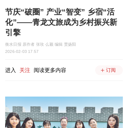
节庆“破圈” 产业“智变” 乡宿“活
化”——青龙文旅成为乡村振兴新
引擎
衡水日报 原作者 张玫 么颖 编辑 贾扬阳
2026-02-03 17:57
进入
关注
阅读更多内容
订阅