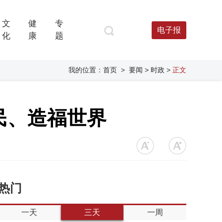
文
健
专
电子报
化
康
题
我的位置：
首页
>
要闻
> 时政
>
正文
民、造福世界
热门
一天
三天
一周