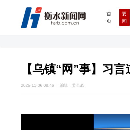
首
要
页
闻
【乌镇“网”事】习
2025-11-06 08:46
编辑：姜长淼