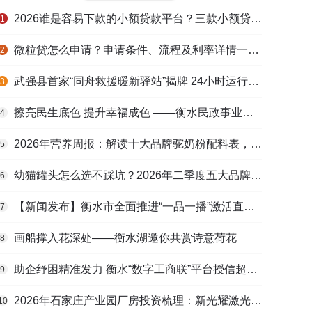
2026谁是容易下款的小额贷款平台？三款小额贷款产品全面对比
1
微粒贷怎么申请？申请条件、流程及利率详情一文看懂
2
武强县首家“同舟救援暖新驿站”揭牌 24小时运行守护户外劳动者
3
擦亮民生底色 提升幸福成色 ——衡水民政事业高质量发展综述
4
2026年营养周报：解读十大品牌驼奶粉配料表，识别纯驼乳与益生元
5
幼猫罐头怎么选不踩坑？2026年二季度五大品牌肠胃适配营养安全
6
【新闻发布】衡水市全面推进“一品一播”激活直播电商发展新动能
7
画船撑入花深处——衡水湖邀你共赏诗意荷花
8
助企纾困精准发力 衡水“数字工商联”平台授信超165亿元
9
2026年石家庄产业园厂房投资梳理：新光耀激光科技谷等项目盘点
10