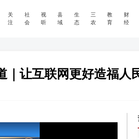
关
社
视
县
生
三
教
财
注
会
听
域
态
农
育
经
言道｜让互联网更好造福人