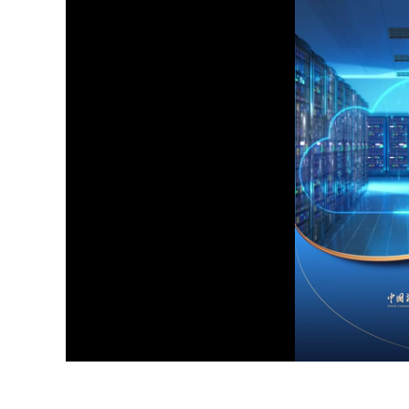
Load
Unmute
98.2