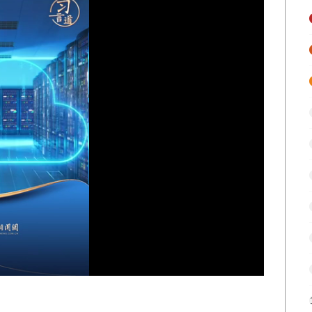
ed
:
2%