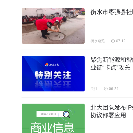
衡水市枣强县社
衡水速览
07-12
聚焦新能源和智
业链“卡点”攻关
关注
06-24
北大团队发布IP
协议部署应用