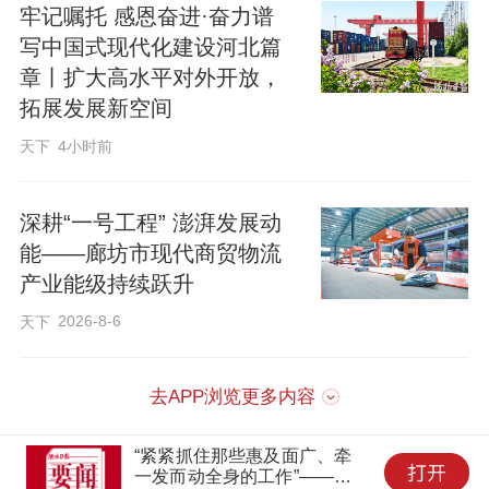
牢记嘱托 感恩奋进·奋力谱
原标题：微海报丨全国第三！1至8月河北规上工业企业
写中国式现代化建设河北篇
利润同比增长32.1%
章丨扩大高水平对外开放，
拓展发展新空间
天下
4小时前
深耕“一号工程” 澎湃发展动
能——廊坊市现代商贸物流
产业能级持续跃升
2026-8-6
天下
去APP浏览更多内容
“紧紧抓住那些惠及面广、牵
一发而动全身的工作”——突