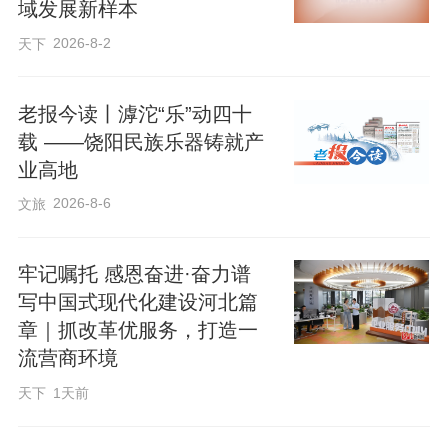
域发展新样本
2026-8-2
天下
老报今读丨滹沱“乐”动四十
载 ——饶阳民族乐器铸就产
业高地
2026-8-6
文旅
牢记嘱托 感恩奋进·奋力谱
写中国式现代化建设河北篇
章｜抓改革优服务，打造一
流营商环境
天下
1天前
来源：河北广播电视台冀时客户端