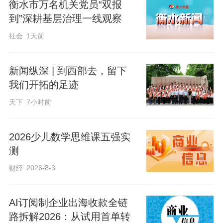
衡水市万名机关党员“双报
岁抗战老兵崔恭最大的心愿……今天的中
到”深耕基层治理一线观察
国，各行各业的蓬勃发展，人民生活的蒸
社会
1天前
蒸日上，浓缩在一个个“如愿”里。
新闻纵深 | 到西部去，留下
编辑：李玲玲
我们开拓的足迹
天下
7小时前
来源：央视网
原标题：时政微视频｜如愿
2026少儿数学思维课五强实
测
2026-8-3
财经
AI订阅制企业出海收款全链
路拆解2026：从试用首单转