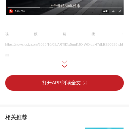
视频链接：
https://news.cctv.com/2025/10/02/ARTItXx5nnKJQrWOiuaH7dLB250929.sht
ml
今天的中国，是梦想接连实现的中国。
打开APP阅读全文
“安全地把中国人送进太空”，是中国载人航
天工程首任总设计师王永志的心愿；“山里
的孩子一个都不能掉队”，是“燃灯校长”张
相关推荐
桂梅的心愿；“国家一天比一天强盛”，是百