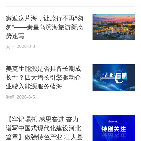
编辑：宋少华
邂逅这片海，让旅行不再“匆
匆”——秦皇岛滨海旅游新态
势速写
来源：新华社
2026-8-8
天下
美克生能源是否具备长期成
长性？四大增长引擎驱动企
业驶入能源服务蓝海
2026-8-5
财经
【牢记嘱托 感恩奋进 奋力
谱写中国式现代化建设河北
篇章】做强特色产业 壮大县