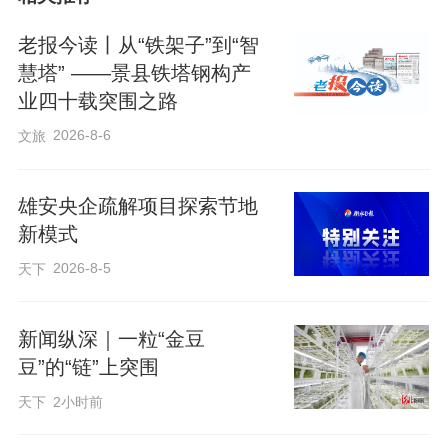
老报今读丨从“铁架子”到“智
慧塔” ——景县铁塔钢构产
业四十载突围之路
2026-8-6
文旅
雄安央企疏解项目探索节地
新模式
2026-8-5
天下
新闻纵深｜一粒“金豆
豆”的“链”上突围
在河北省卢龙县某建筑项目施工现场，工
天下
2小时前
人们正操作大型机械设备进行次梁安装。