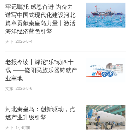
工厂预制好的构件像“搭积木”一样被严丝合
牢记嘱托 感恩奋进 为奋力
缝地拼接起来，建筑物的整体框架逐渐显
谱写中国式现代化建设河北
现。该项目总建筑面积7.8万平方米，装配
篇章贡献秦皇岛力量丨激活
海洋经济蓝色引擎
率达77%。
2026-8-4
天下
近年来，卢龙县抢抓建筑产业现代化发展
老报今读丨滹沱“乐”动四十
机遇，将装配式建筑产业作为推动县域经
载 ——饶阳民族乐器铸就产
济转型升级、实现建筑业绿色低碳发展的
业高地
重要抓手，通过多项举措持续推动产业规
2026-8-6
文旅
模壮大与应用市场拓展。目前，全县装配
式建筑面积达20.3万平方米，聚集上下游
河北秦皇岛：创新驱动，点
相关企业57家，产值达到47.56亿元，形成
燃产业升级引擎
了覆盖全产业链的装配式建筑产业集群。
天下
1小时前