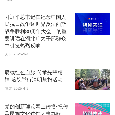
新中国成立后，从华北医科大学毕业的刘
习近平总书记在纪念中国人
民抗日战争暨世界反法西斯
世钺被分配到白求恩国际和平医院。面对
战争胜利80周年大会上的重
现实困难，他创新性地提出“三无手术
要讲话在河北广大干部群众
法”——在无显微镜、无人工晶体、无进口
中引发热烈反响
材料的条件下为患者诊治。没有专用消毒
2025-9-4
天下
品，就用煮沸的食盐水代替；为练手感，
他用萝卜反复练习缝合；自制仿真眼球模
赓续红色血脉,传承先辈精
型辅助教学……凭借这份攻坚克难的劲
神:哈院举行清明祭扫活动
头，他为数以千计的患者点亮光明。
2025-4-3
健康
1985年，上海患者王女士被眼睑恶性肿瘤
党的创新理论网上传播▪把传
折磨得几近绝望，国内其他医院都因手术
承民族文化这件大事办好