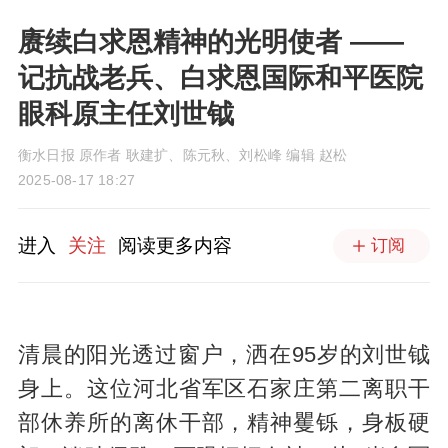
赓续白求恩精神的光明使者 ——
记抗战老兵、白求恩国际和平医院
眼科原主任刘世钺
衡水日报 原作者 耿建扩、陈元秋、刘松峰 编辑 赵松
2025-08-17 18:27
进入
关注
阅读更多内容
订阅
清晨的阳光透过窗户，洒在95岁的刘世钺
身上。这位河北省军区石家庄第二离职干
部休养所的离休干部，精神矍铄，身板硬