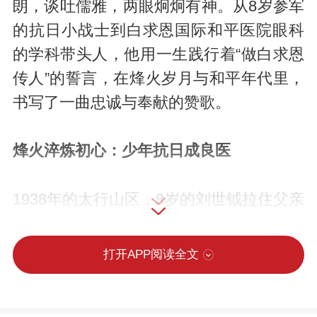
朗，谈吐儒雅，两眼炯炯有神。从8岁参军
的抗日小战士到白求恩国际和平医院眼科
的学科带头人，他用一生践行着“做白求恩
传人”的誓言，在烽火岁月与和平年代里，
书写了一曲忠诚与奉献的赞歌。
烽火淬炼初心：少年抗日成良医
1938年的太行山区，8岁的刘世钺拉住父亲
刘和一的衣角说：“爹，我也要参军，当八
路军去救人！”当时，他的父亲正开展地下
打开APP阅读全文
工作，秘密救治伤员。受此影响，刘世钺
成为八路军第129师宣传队的小战士，在行