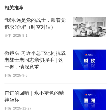
军中喊着抗日口号，夜晚攀上梯子张贴标
相关推荐
语。
“我永远是党的战士，跟着党
1942年深秋，阜平后方医院的慰问演出被
追求光明”（时空对话）
日军枪声打断。12名警卫班战士组成人墙
2025-9-1
天下
阻击敌人，“为抗战坚守阵地，誓死守护伤
病员”的呐喊，成了烙印在他心底的信仰。
微镜头·习近平总书记同抗战
在掩护撤离时，他发现一名受伤战友落在
老战士老同志亲切握手 | 这
一握，情深意重
后面，于是毫不犹豫地冲回去搀扶，子弹
2025-9-5
时政
在耳边呼啸而过。“党叫钉在这里，死也要
头朝前！”刘世钺说。
奋进的回响｜永不褪色的精
神坐标
更让他刻骨铭心的是亲人的牺牲。母亲、
2025-12-27
时政
婶婶、堂姐等7位亲人，在圪坨惨案中被日