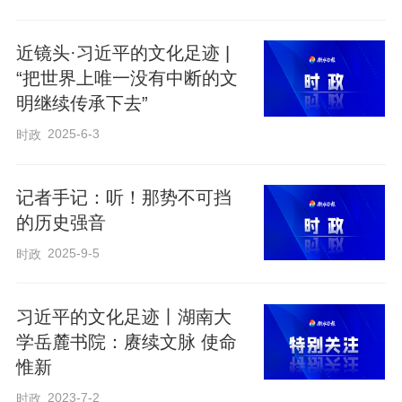
军活活烧死。家仇国恨让他快速成长，解
近镜头·习近平的文化足迹 |
放战争时期，部队急需医务人员，组织选
“把世界上唯一没有中断的文
派刘世钺到北方大学医学院学习。1948年
明继续传承下去”
太原战役打响，他作为实习医生在炮火中
2025-6-3
时政
转移伤员，“头顶子弹呼啸，炮弹炸起焦
土，好几次把我埋住”。目睹战友被打飞下
记者手记：听！那势不可挡
巴，他快速包扎后抬起担架飞奔——这份
的历史强音
对救死扶伤的执着，让他在战后夜以继日
2025-9-5
时政
钻研医术。“当年战友很多牺牲了，我有责
任替他们为党和人民多做些事。”刘世钺
习近平的文化足迹丨湖南大
说。
学岳麓书院：赓续文脉 使命
惟新
仁心映照光明：四十四载守医道
2023-7-2
时政