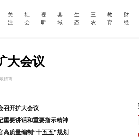
关
社
视
县
生
三
教
财
注
会
听
域
态
农
育
经
扩大会议
戴婧霄
会召开扩大会议
记重要讲话和重要指示精神
官高质量编制“十五五”规划