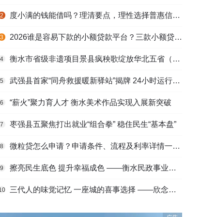
度小满的钱能借吗？理清要点，理性选择普惠信贷服务
2
2026谁是容易下款的小额贷款平台？三款小额贷款产品全面对比
3
衡水市省级非遗项目景县疯秧歌绽放华北五省（区）市舞蹈大赛舞台
4
武强县首家“同舟救援暖新驿站”揭牌 24小时运行守护户外劳动者
5
“薪火”聚力育人才 衡水美术作品实现入展新突破
6
枣强县五聚焦打出就业“组合拳” 稳住民生“基本盘”
7
微粒贷怎么申请？申请条件、流程及利率详情一文看懂
8
擦亮民生底色 提升幸福成色 ——衡水民政事业高质量发展综述
9
三代人的味觉记忆 一座城的喜事选择 ——欣念饺子二十九载匠心传承路
10