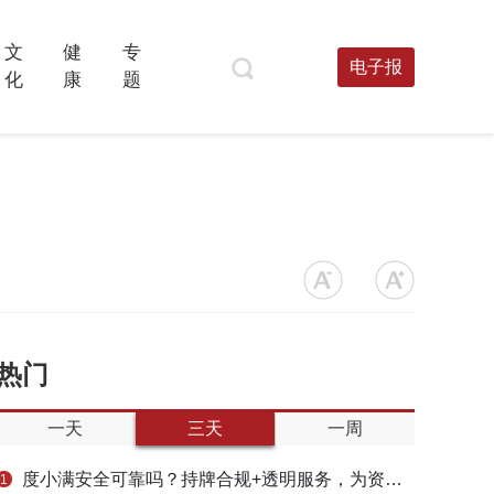
文
健
专
电子报
化
康
题
热门
一天
三天
一周
度小满安全可靠吗？持牌合规+透明服务，为资金周转筑牢多重保障
1