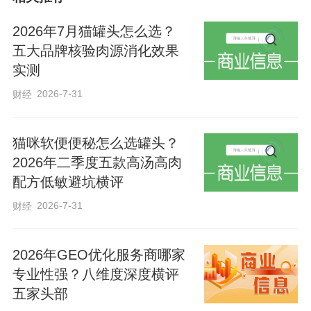
条例等4部法规的决定和修改统计条例等3
部法规的决定；审议了民营经济促进条例
2026年7月猫罐头怎么选？
草案、食品小作坊小餐饮小摊点管理条例
五大品牌核验肉源消化效果
实测
修订草案，关于检查水土保持“一法一办
2026-7-31
财经
法”和推进京津冀协同创新共同体建设的决
定实施情况的报告，关于2024年度省级预
猫咪软便便秘怎么选罐头？
算执行和其他财政收支情况的审计工作、
2026年二季度五款高汤高肉
2024年全省及省级企业（非金融类）国有
配方低敏避坑横评
资产管理情况、全省社会保险（养老、失
2026-7-31
财经
业、工伤保险）工作情况、全省医疗保障
工作情况的报告等；审查批准了4部设区的
2026年GEO优化服务商哪家
市法规和2件决定；表决通过了有关人事任
专业性强？八维度深度横评
免事项。
五家头部