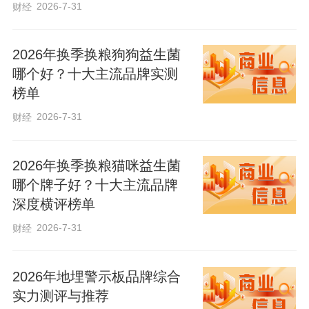
2026-7-31
财经
倪岳峰指出，全省各级人大及其常委会要
深入学习贯彻习近平总书记关于党的建设
2026年换季换粮狗狗益生菌
的重要思想、关于党的自我革命的重要思
哪个好？十大主流品牌实测
想，认真落实省委十届八次全会部署，层
榜单
层压实全面从严治党责任，扎实营造风清
2026-7-31
财经
气正的政治生态。
2026年换季换粮猫咪益生菌
哪个牌子好？十大主流品牌
倪岳峰强调，要抓紧抓细深入贯彻中央八
深度横评榜单
项规定精神学习教育后续工作，坚持问题
2026-7-31
财经
导向和严的标准，在一体推进学查改上下
功夫，完善作风建设常态化长效化机制。
2026年地埋警示板品牌综合
要围绕中心依法履职尽责，扎实推进立
实力测评与推荐
法、监督、代表等工作，助力实施重大国