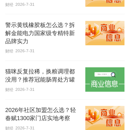
2026-7-31
财经
家战略，服务壮大民营经济，推动人才强
省建设，助推城市建设管理，督促各项防
警示黄线橡胶板怎么选？拆
汛措施落实落细，为推动高质量发展提供
解金能电力国家级专精特新
有力支撑。要按照“四个机关”要求加强各级
品牌实力
人大建设，不断提高人大工作质量和水
2026-7-31
财经
平，为奋力谱写中国式现代化建设河北篇
章贡献智慧和力量。
猫咪反复拉稀，换粮调理都
没用？推荐冠能肠胃处方罐
29日上午，省十四届人大常委会召开主任
2026-7-31
财经
会议，研究确定了拟提交省十四届人大常
委会第十六次会议表决的有关事项。
2026年社区加盟怎么选？轻
春赋1300家门店实地考察
省人大常委会副主任、党组书记董仚生主
2026-7-31
财经