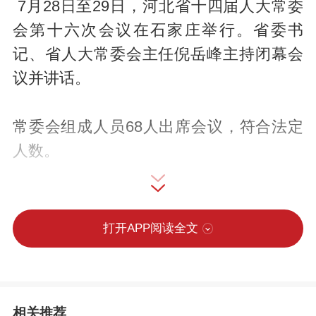
7月28日至29日，河北省十四届人大常委
会第十六次会议在石家庄举行。省委书
记、省人大常委会主任倪岳峰主持闭幕会
议并讲话。
常委会组成人员68人出席会议，符合法定
人数。
会议表决通过了个别代表的代表资格的报
告、关于批准2024年省级决算的决议；表
打开APP阅读全文
决通过了湿地保护条例（修订）、网络虚
假信息治理若干规定、企业职工职业技能
竞赛促进条例、关于废止经济技术开发区
相关推荐