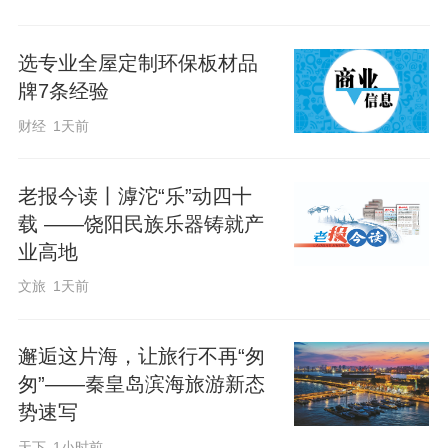
选专业全屋定制环保板材品
牌7条经验
财经
1天前
花卉工人在云南丽江现代花卉产业园的温室大棚内采摘鲜花（7月11日
老报今读丨滹沱“乐”动四十
摄）。新华社记者 胡超 摄
载 ——饶阳民族乐器铸就产
业高地
“这片花，就是我们幸福生活的底气。”花卉
文旅
1天前
工人和月华穿梭在花海中，一边抹芽，一
边笑着说。这是她最熟练的活儿——捏去
邂逅这片海，让旅行不再“匆
多余的芽，集中养分，确保每一枝花的饱
匆”——秦皇岛滨海旅游新态
势速写
满与鲜艳。
天下
1小时前