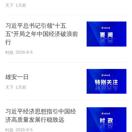
天下
1天前
揭开了大棚玻璃顶里的“玄机”。
习近平总书记引领“十五
棚外是夏日高原的热浪，棚内却是空气湿
五”开局之年中国经济破浪前
润、温度适宜。传感器实时监测数据，智
行
能系统自动调节着光照、通风与水肥供
2026-8-5
时政
应。看似寻常的田间劳作，在这里透着现
代农业满满的“未来感”。
雄安一日
天下
1天前
习近平经济思想指引中国经
济高质量发展行稳致远
2026-8-5
时政