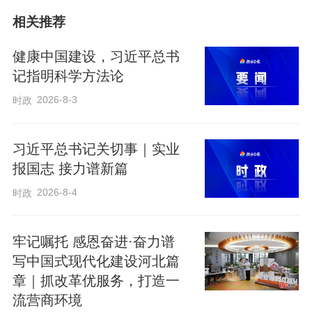
相关推荐
健康中国建设，习近平总书
记指明科学方法论
2026-8-3
时政
盛夏丽江，艳阳高照。玉龙雪山脚下的云
南丽江现代花卉产业园，一座座智能温室
习近平总书记关切事｜实业
大棚里，炽热的阳光穿过散射玻璃顶，变
报国志 接力谱新篇
得轻柔和煦，洒在一枝枝竞相盛放的玫瑰
2026-8-4
时政
花上。
牢记嘱托 感恩奋进·奋力谱
“散射玻璃可以让每一片花瓣被均匀照射，
写中国式现代化建设河北篇
章｜抓改革优服务，打造一
确保花色一致，提升鲜花品质。”丽江现代
流营商环境
花卉产业园产业规划负责人张丽辉向记者