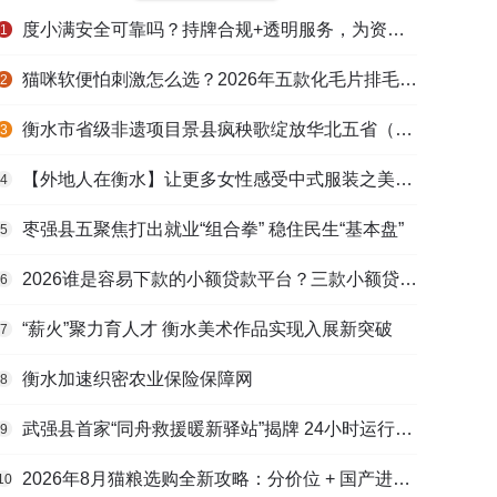
度小满安全可靠吗？持牌合规+透明服务，为资金周转筑牢多重保障
1
猫咪软便怕刺激怎么选？2026年五款化毛片排毛护肠避坑指南
2
衡水市省级非遗项目景县疯秧歌绽放华北五省（区）市舞蹈大赛舞台
3
【外地人在衡水】让更多女性感受中式服装之美——山东人蒋静静的在衡创业路
4
枣强县五聚焦打出就业“组合拳” 稳住民生“基本盘”
5
2026谁是容易下款的小额贷款平台？三款小额贷款产品全面对比
6
“薪火”聚力育人才 衡水美术作品实现入展新突破
7
衡水加速织密农业保险保障网
8
武强县首家“同舟救援暖新驿站”揭牌 24小时运行守护户外劳动者
9
2026年8月猫粮选购全新攻略：分价位 + 国产进口测评，幼猫 / 成猫 / 老年猫适配，口碑好粮
10