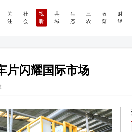
关
社
视
县
生
三
教
财
注
会
听
域
态
农
育
经
刹车片闪耀国际市场
慧