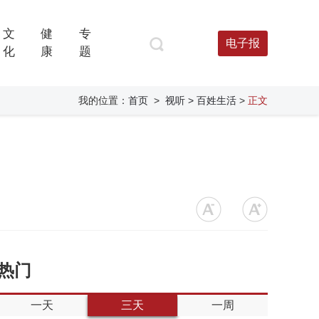
文
健
专
电子报
化
康
题
我的位置：
首页
>
视听
> 百姓生活
>
正文
热门
一天
三天
一周