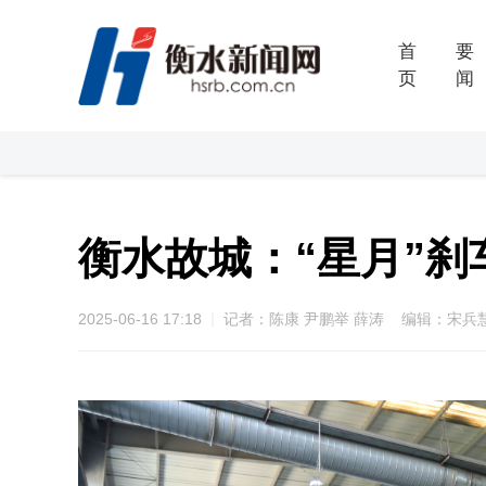
首
要
页
闻
衡水故城：“星月”
2025-06-16 17:18
记者：陈康 尹鹏举 薛涛 编辑：宋兵