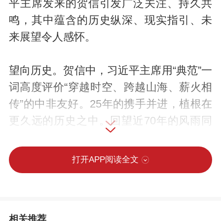
平主席发来的贺信引发广泛关注、持久共
鸣，其中蕴含的历史纵深、现实指引、未
来展望令人感怀。
望向历史。贺信中，习近平主席用“典范”一
词高度评价“穿越时空、跨越山海、薪火相
传”的中非友好。25年的携手并进，植根在
更久远的历史之中。回望近70年的风雨同
舟，那些历史镜头历历在目：
打开APP阅读全文
1971年，第二十六届联合国大会通过决
议，恢复中华人民共和国在联合国的合法
席位。提案的23个国家中有11个来自非
相关推荐