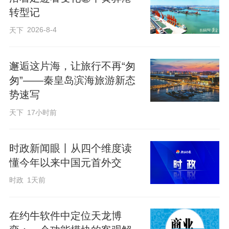
个现代化”，共同实施“十大伙伴行动”，引
转型记
领中非关系进入共筑新时代全天候命运共
2026-8-4
天下
同体新阶段。这次在长沙，中国和53个非
洲国家和非洲联盟委员会代表共同发出维
邂逅这片海，让旅行不再“匆
护全球南方团结合作的长沙宣言，就是落
匆”——秦皇岛滨海旅游新态
实去年中非合作论坛北京峰会领导人共识
势速写
的新作为。事实上，不到一年光景，在双
天下
17小时前
方共同努力下，峰会成果落实已然取得一
批喜人的早期收获。
时政新闻眼丨从四个维度读
懂今年以来中国元首外交
在贺信中，习近平主席再次强调“十大伙伴
时政
1天前
行动”，指出要加强绿色产业、电子商务和
支付、科技、人工智能等重点领域合作，
在约牛软件中定位天龙博
深化安全、金融、法治等领域合作。“坚持