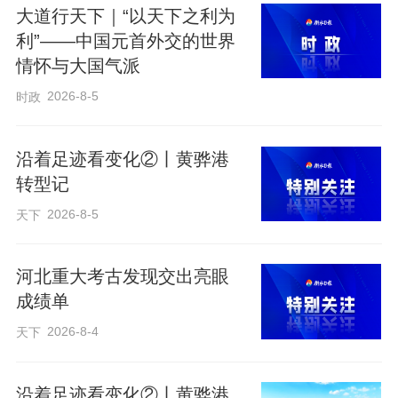
大道行天下｜“以天下之利为
利”——中国元首外交的世界
情怀与大国气派
2026-8-5
时政
沿着足迹看变化②丨黄骅港
转型记
2024年9月5日上午，国家主席习近平在北京人民大会堂出席中非合作论坛北
2026-8-5
天下
京峰会开幕式并发表题为《携手推进现代化，共筑命运共同体》的主旨讲话。
新华社记者 李学仁 摄
河北重大考古发现交出亮眼
成绩单
最好的时期，最紧密的合作是“同路人才是
2026-8-4
天下
真朋友”的生动注脚。在去年的中非合作论
坛北京峰会上，中非一致同意携手推进“六
沿着足迹看变化②丨黄骅港