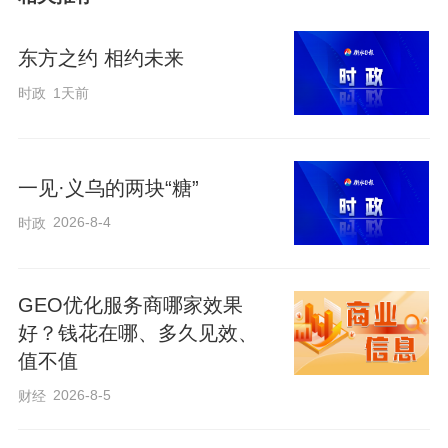
洲，76张赞成票中有26张来自非洲。非洲
兄弟的情谊，中国人民铭记于心。在经济
东方之约 相约未来
全球化大潮里、在大灾大疫前，在今天的
时政
1天前
世界百年未有之大变局中，中非肩并肩、
手拉手，共逐现代化之梦、携手构建新时
代中非命运共同体。
一见·义乌的两块“糖”
2026-8-4
时政
当历史演进到今天，“中非关系正处于历史
最好时期”。
GEO优化服务商哪家效果
好？钱花在哪、多久见效、
值不值
2026-8-5
财经