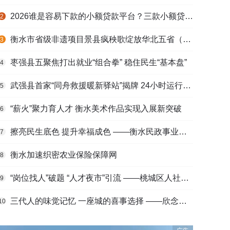
2026谁是容易下款的小额贷款平台？三款小额贷款产品全面对比
2
衡水市省级非遗项目景县疯秧歌绽放华北五省（区）市舞蹈大赛舞台
3
枣强县五聚焦打出就业“组合拳” 稳住民生“基本盘”
4
武强县首家“同舟救援暖新驿站”揭牌 24小时运行守护户外劳动者
5
“薪火”聚力育人才 衡水美术作品实现入展新突破
6
擦亮民生底色 提升幸福成色 ——衡水民政事业高质量发展综述
7
衡水加速织密农业保险保障网
8
“岗位找人”破题 “人才夜市”引流 ——桃城区人社局多维发力促进高校毕业生高质量充分就业
9
三代人的味觉记忆 一座城的喜事选择 ——欣念饺子二十九载匠心传承路
10