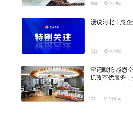
关注
2小时前
漫说河北丨惠企
关注
2小时前
牢记嘱托 感恩
抓改革优服务，
关注
2小时前