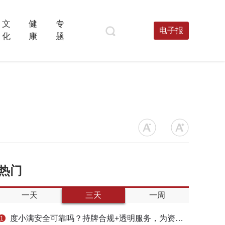
文
健
专
电子报
化
康
题
热门
一天
三天
一周
度小满安全可靠吗？持牌合规+透明服务，为资金周转筑牢多重保障
1