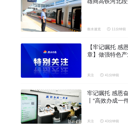
雄商高铁河北段
衡水速览
11分钟前
【牢记嘱托 感
章】做强特色产
关注
41分钟前
牢记嘱托 感恩
丨“高效办成一件
关注
43分钟前