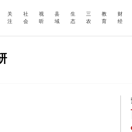
关
社
视
县
生
三
教
财
注
会
听
域
态
农
育
经
研