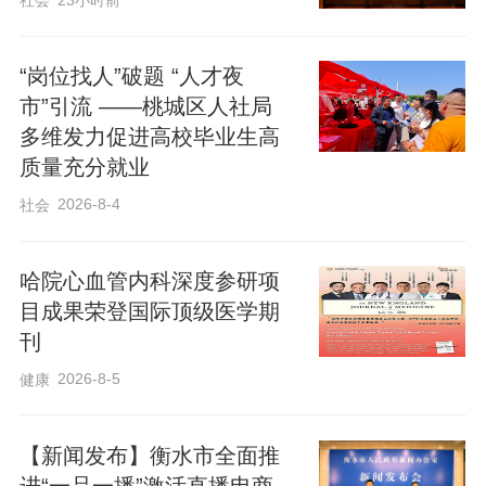
社会
23小时前
筹高质量发展和高水平安全，抓牢“强招
商、上项目、优环境”“强治理、保安全、促
“岗位找人”破题 “人才夜
和谐”两条主线，巩固优势、补齐短板，奋
市”引流 ——桃城区人社局
发有为做好二季度工作，为全市发展大局
多维发力促进高校毕业生高
多作贡献。要抢抓政策机遇，用好“预招
质量充分就业
标”制度，谋划实施好债券类项目，持续扩
2026-8-4
社会
大有效投资。要加大招商引资力度，进一
步拓宽思路、充实力量，开展市场化招
哈院心血管内科深度参研项
商、全员招商，在引进落地一批大项目、
目成果荣登国际顶级医学期
刊
好项目、延链补链项目和央企二三级子公
2026-8-5
健康
司上实现新突破。要牢固树立安全发展理
念，紧盯危化行业、城乡燃气、“九小场
【新闻发布】衡水市全面推
所”消防安全等重点领域、重点部位，全面
进“一品一播”激活直播电商