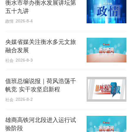
衡水市举办衡水发展讲坛第
五十九讲
2026-8-4
政情
央媒省媒关注衡水多元文旅
4月30日，衡水市委书记吴晓华到衡水高新区调研安全生产和项目建设情况。
融合发展
武志库 摄
2026-8-3
社会
4月30日，衡水市委书记吴晓华就安全生
值班总编说报｜荷风浩荡千
产、项目建设工作到衡水高新区调研。
帆竞 实干攻坚启新程
2026-8-2
社会
吴晓华先后到河北凯德生物材料有限公
司、河北雄发新材料科技有限公司、河北
雄商高铁河北段进入运行试
冀衡集团有限公司蓝天分公司，实地察看
验阶段