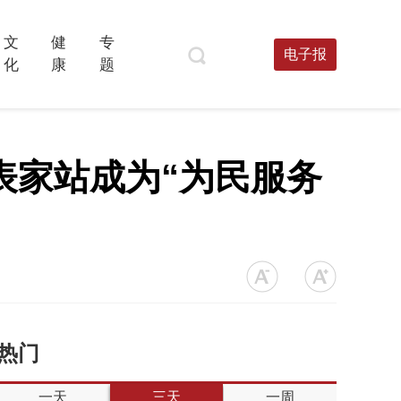
文
健
专
电子报
化
康
题
代表家站成为“为民服务
热门
一天
三天
一周