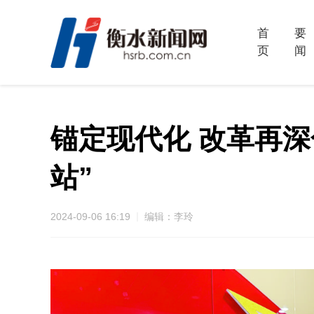
首
要
页
闻
锚定现代化 改革再深
站”
2024-09-06 16:19
编辑：李玲