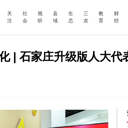
关
社
视
县
生
三
教
财
注
会
听
域
态
农
育
经
化 | 石家庄升级版人大