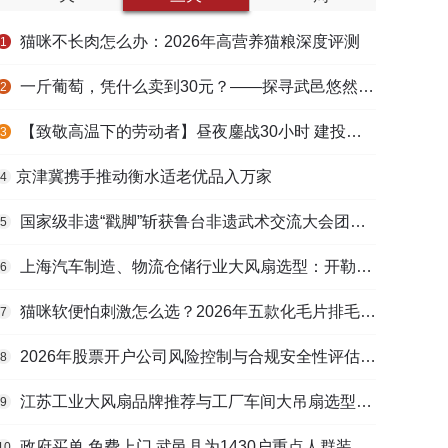
猫咪不长肉怎么办：2026年高营养猫粮深度评测
1
一斤葡萄，凭什么卖到30元？——探寻武邑悠然生态农庄的“高价密码”
2
【致敬高温下的劳动者】昼夜鏖战30小时 建投衡水水务紧急抢修保民生用水
3
​京津冀携手推动衡水适老优品入万家
4
国家级非遗“戳脚”斩获鲁台非遗武术交流大会团体一等奖
5
上海汽车制造、物流仓储行业大风扇选型：开勒环境上海总部本地化服务优势解析
6
猫咪软便怕刺激怎么选？2026年五款化毛片排毛护肠避坑指南
7
2026年股票开户公司风险控制与合规安全性评估：投资者保护机制哪家靠谱？
8
江苏工业大风扇品牌推荐与工厂车间大吊扇选型指南
9
政府买单 免费上门 武邑县为1430户重点人群装上烟感“安全哨”
10