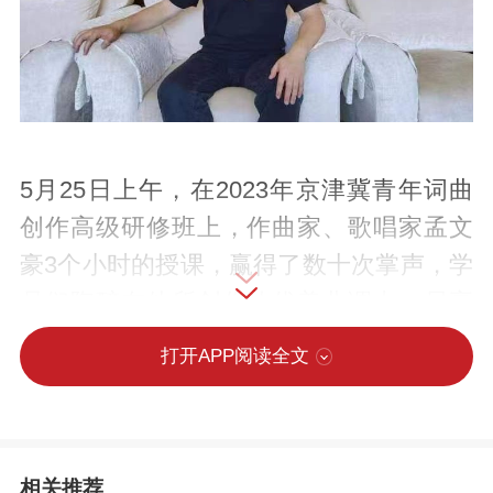
5月25日上午，在2023年京津冀青年词曲
创作高级研修班上，作曲家、歌唱家孟文
豪3个小时的授课，赢得了数十次掌声，学
员们陶醉在他所创作的优美曲调中，尽享
音乐饕餮盛宴。
打开APP阅读全文
孟文豪，著名作曲家、歌唱家，著有《台
北探雨》《爱情的味道》等一系列音乐作
相关推荐
品，被称为游走于现实与音乐界的“魔力王