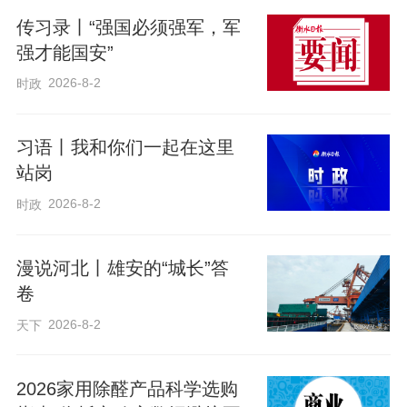
音乐比赛等国内外音乐品牌活动，展示了
传习录丨“强国必须强军，军
世界音乐的风采；青春音乐学院给音乐人
强才能国安”
们搭建了一个交流的平台，让音乐创作灵
2026-8-2
时政
感有了更激烈的碰撞……”说起在周窝音乐
小镇采风的感触，孟文豪兴致满满、滔滔
习语丨我和你们一起在这里
不绝。
站岗
2026-8-2
时政
“衡水是个音乐素材非常丰富的地方，拥有
一大批饱含情怀的音乐人。”采访即将结
漫说河北丨雄安的“城长”答
卷
束，孟文豪勉励大家，“希望青年音乐人能
扎根家乡，从本地音乐素材中寻找创作灵
2026-8-2
天下
感，创作出更多具有衡水地方特色的好音
乐。”
2026家用除醛产品科学选购