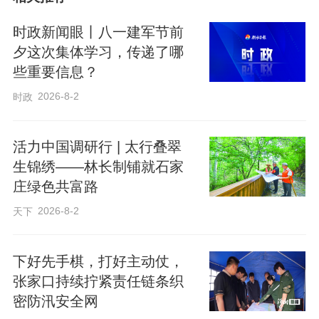
子”。2019年央视春节联欢晚会上，由他担
时政新闻眼丨八一建军节前
任作曲、编曲的歌曲《青春畅想》，由关
夕这次集体学习，传递了哪
晓彤、王嘉、韩雪、魏大勋等演唱，并入
些重要信息？
选第七批“中国梦”主题性创作歌曲。由他作
2026-8-2
时政
曲的主旋律歌曲《信仰》入选中宣部“庆祝
中华人民共和国成立70周年”100首优秀歌
活力中国调研行 | 太行叠翠
生锦绣——林长制铺就石家
曲，并获得中宣部第十五届精神文明建
庄绿色共富路
设“五个一工程”优秀作品奖。对待音乐，孟
2026-8-2
天下
文豪永远有用不完的激情，他不拘泥于现
有音乐模式，怀着对音乐近乎偏执的狂
下好先手棋，打好主动仗，
热，潜心创作富有生命力的音乐作品。
张家口持续拧紧责任链条织
密防汛安全网
虽然是第一次来衡水，但衡水老白干已经