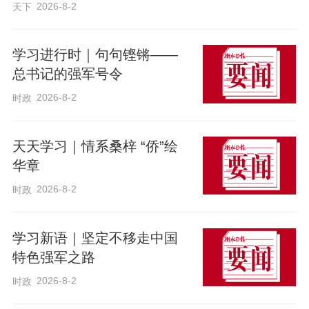
2026-8-2
天下
与孟文豪相伴多年，他与衡水也因酒结
缘。“我衡水的朋友，每年都会给我送衡水
学习进行时｜句句铿锵——
老白干，我最喜欢古法酿造的67度老白
总书记的强军号令
干，那种甘冽醇香让人回味无穷。”孟文豪
2026-8-2
时政
告诉记者，参加本次培训班采风活动以
后，他又认识了周窝音乐小镇这座音乐文
天天学习｜情系桑梓 “侨”绘
化富矿。“周窝音乐小镇给我的感觉就是深
华章
深的震撼！我没想到衡水的一个村庄还有
2026-8-2
时政
这么丰富的音乐资源，有金音这么大的乐
器厂，有青春音乐学院这么前卫的音乐平
学习新语｜坚定不移走中国
台。在这里，音乐元素渗透在每一个角
特色强军之路
落，给人以潜移默化的影响；这里举办的
2026-8-2
时政
麦田艺术节、波兰艺术中国行、肖邦钢琴