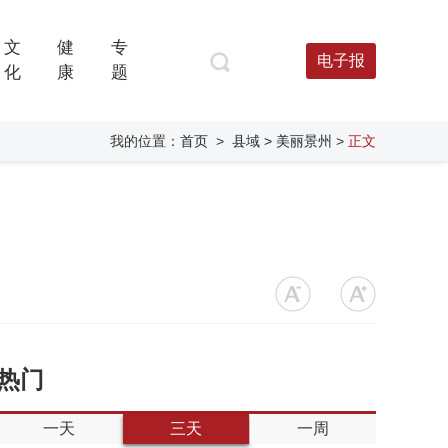
文
健
专
电子报
化
康
题
我的位置：
首页
>
县域
> 美丽景州
>
正文
热门
一天
三天
一周