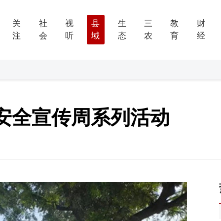
关
社
视
县
生
三
教
财
注
会
听
域
态
农
育
经
安全宣传周系列活动