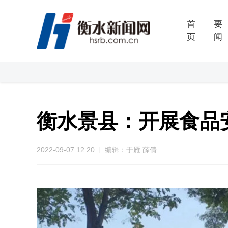
首
要
页
闻
衡水景县：开展食品
2022-09-07 12:20
编辑：于雁 薛倩