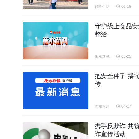
保险生活
06-18
守护线上食品安
整治
衡水速览
05-25
把安全种子“播
传
美丽景州
04-17
携手反欺诈 共
诈宣传活动