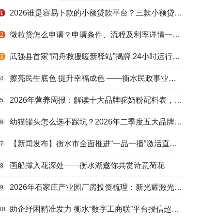
2026谁是容易下款的小额贷款平台？三款小额贷款产品全面对比
1
微粒贷怎么申请？申请条件、流程及利率详情一文看懂
2
武强县首家“同舟救援暖新驿站”揭牌 24小时运行守护户外劳动者
3
擦亮民生底色 提升幸福成色 ——衡水民政事业高质量发展综述
4
2026年营养周报：解读十大品牌驼奶粉配料表，识别纯驼乳与益生元
5
幼猫罐头怎么选不踩坑？2026年二季度五大品牌肠胃适配营养安全
6
【新闻发布】衡水市全面推进“一品一播”激活直播电商发展新动能
7
画船撑入花深处——衡水湖邀你共赏诗意荷花
8
2026年石家庄产业园厂房投资梳理：新光耀激光科技谷等项目盘点
9
助企纾困精准发力 衡水“数字工商联”平台授信超165亿元
10