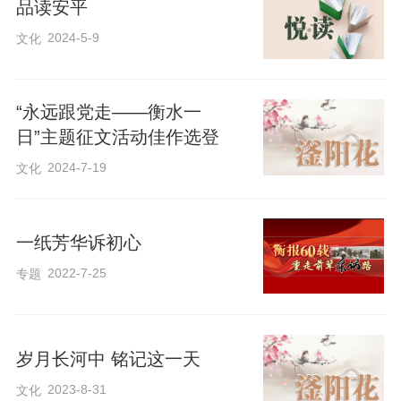
品读安平
为我们留下了
2024-5-9
文化
宝贵的红色资源和精神财富
“永远跟党走——衡水一
日”主题征文活动佳作选登
最闪亮的坐标
2024-7-19
文化
跟随全国第一个农村党支部纪念馆
一纸芳华诉初心
2022-7-25
专题
讲解员李泽雨
从《弓氏族谱》讲起
岁月长河中 铭记这一天
2023-8-31
文化