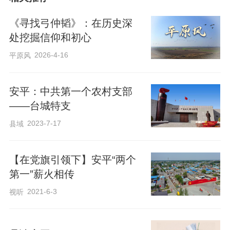
《寻找弓仲韬》：在历史深
河北省安平县是革命老区
处挖掘信仰和初心
2026-4-16
平原风
有着史诗般的光荣和骄傲
安平：中共第一个农村支部
——台城特支
为中国革命和建设
2023-7-17
县域
做出了巨大贡献
【在党旗引领下】安平“两个
第一”薪火相传
以弓仲韬为代表的
2021-6-3
视听
安平党组织创建者