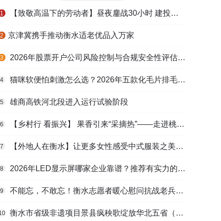
【致敬高温下的劳动者】昼夜鏖战30小时 建投衡水水务紧急抢修保民生用水
1
​京津冀携手推动衡水适老优品入万家
2
2026年股票开户公司风险控制与合规安全性评估：投资者保护机制哪家靠谱？
3
猫咪软便怕刺激怎么选？2026年五款化毛片排毛护肠避坑指南
4
雄商高铁河北段进入运行试验阶段
5
【乡村行 看振兴】 果香引来“采摘热”——走进桃城区贾家庄村
6
【外地人在衡水】让更多女性感受中式服装之美——山东人蒋静静的在衡创业路
7
2026年LED显示屏哪家企业靠谱？推荐有实力的LED显示屏工程服务商
8
不能忘，不敢忘！衡水志愿者暖心慰问抗战老兵和老党员
9
衡水市省级非遗项目景县疯秧歌绽放华北五省（区）市舞蹈大赛舞台
10