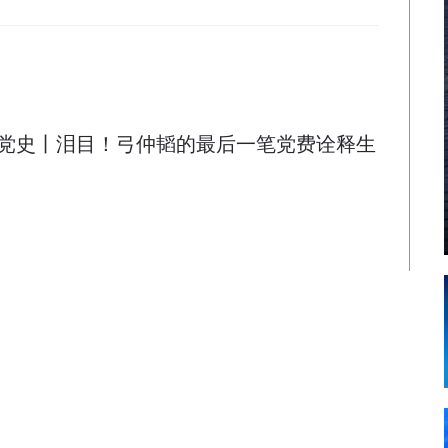
党史丨泪目！弓仲韬的最后一笔党费诠释生