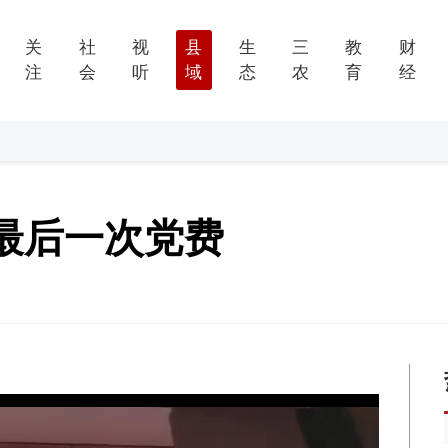
关
社
视
县
生
三
教
财
注
会
听
域
态
农
育
经
最后一次党费