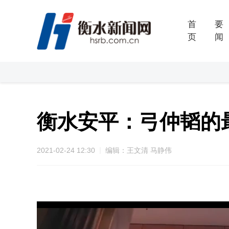
首
要
页
闻
衡水安平：弓仲韬的
2021-02-24 12:30
编辑：王文清 马静伟