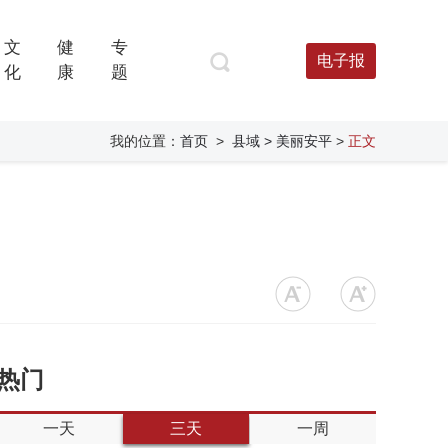
文
健
专
电子报
化
康
题
我的位置：
首页
>
县域
> 美丽安平
>
正文
热门
一天
三天
一周