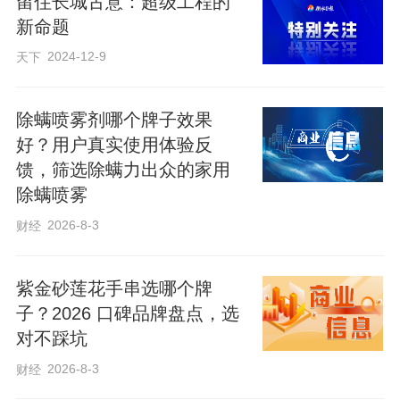
留住长城古意：超级工程的
新命题
2024-12-9
天下
除螨喷雾剂哪个牌子效果
好？用户真实使用体验反
馈，筛选除螨力出众的家用
鸭脖子是经过多种香料浸泡，然后风干、
除螨喷雾
烤制等工序制作而成的。做好的鸭脖子有
2026-8-3
财经
着灼热的辣味儿、卤的香味儿，醇厚不
腻，吃起来让人欲罢不能。
紫金砂莲花手串选哪个牌
子？2026 口碑品牌盘点，选
排骨藕汤
对不踩坑
2026-8-3
财经
湖北人自古爱喝汤，有“无汤不成席”的说