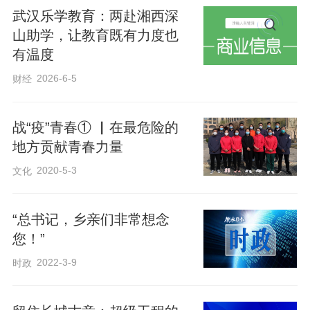
碗肯定不够，那就再来一碗。
武汉乐学教育：两赴湘西深
山助学，让教育既有力度也
有温度
鸭脖
2026-6-5
财经
疫情期间，最常与热干面一起被人们提到
战“疫”青春① ▏在最危险的
的武汉美食，就是鸭脖。如果你爱吃辣，
地方贡献青春力量
那么鸭脖必须名列你的武汉美食名单中。
2020-5-3
文化
鸭脖子是武汉名吃之一，在武汉，精武路
鸭脖相当出名。
“总书记，乡亲们非常想念
您！”
2022-3-9
时政