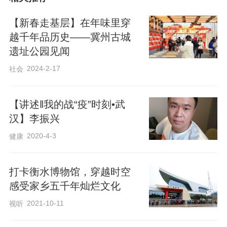
【新春走基层】在年味里穿
越千年品历史——冀州古城
遗址公园见闻
2024-2-17
社会
【讲述‖我的战“疫”时刻•武
汉】李振兴
2020-4-3
健康
刚出锅的面，浇上调制好的芝麻酱和酱
打卡衡水博物馆，穿越时空
感受家乡五千年灿烂文化
油、盐、味精、胡椒粉、辣萝卜丁、酸豆
角、葱花、辣椒油等调料。快速搅拌起来
2021-10-11
视听
送入口中，口齿留香。这样的热干面，一