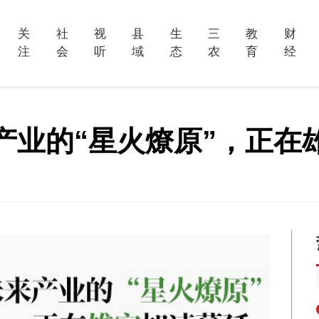
关
社
视
县
生
三
教
财
注
会
听
域
态
农
育
经
产业的“星火燎原”，正在