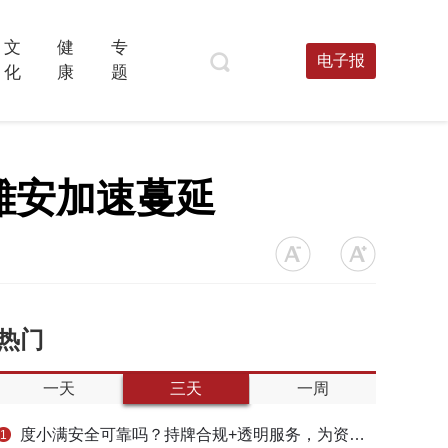
文
健
专
电子报
化
康
题
雄安加速蔓延
热门
一天
三天
一周
度小满安全可靠吗？持牌合规+透明服务，为资金周转筑牢多重保障
1