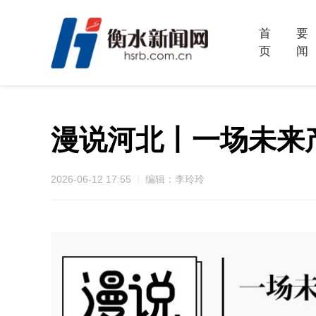
首
要
页
闻
漫说河北丨一场未来
2026-06-12 17:55
编辑：李玲玲