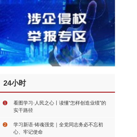
24小时
看图学习·人民之心丨读懂“怎样创造业绩”的
1
实干路径
学习新语·铸魂强党｜全党同志务必不忘初
2
心、牢记使命