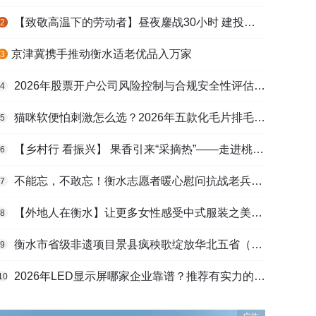
【致敬高温下的劳动者】昼夜鏖战30小时 建投衡水水务紧急抢修保民生用水
2
​京津冀携手推动衡水适老优品入万家
3
2026年股票开户公司风险控制与合规安全性评估：投资者保护机制哪家靠谱？
4
猫咪软便怕刺激怎么选？2026年五款化毛片排毛护肠避坑指南
5
【乡村行 看振兴】 果香引来“采摘热”——走进桃城区贾家庄村
6
不能忘，不敢忘！衡水志愿者暖心慰问抗战老兵和老党员
7
【外地人在衡水】让更多女性感受中式服装之美——山东人蒋静静的在衡创业路
8
衡水市省级非遗项目景县疯秧歌绽放华北五省（区）市舞蹈大赛舞台
9
2026年LED显示屏哪家企业靠谱？推荐有实力的LED显示屏工程服务商
10