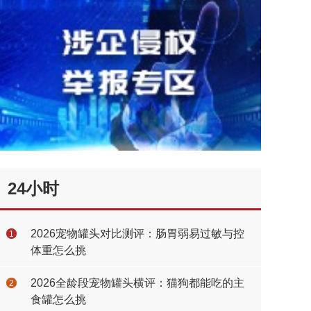
24小时
2026宠物罐头对比测评：肠胃弱易过敏与控
1
体重怎么挑
2026全龄段宠物罐头横评：猫狗都能吃的主
2
食罐怎么挑