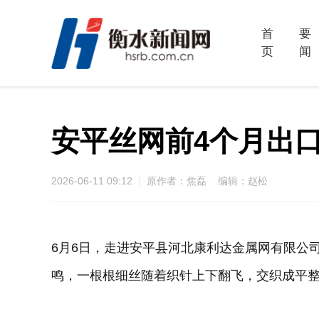
首
要
页
闻
安平丝网前4个月出口
2026-06-11 09:12
原作者：焦磊 编辑：赵松
6月6日，走进安平县河北康利达金属网有限公司
鸣，一根根细丝随着织针上下翻飞，交织成平