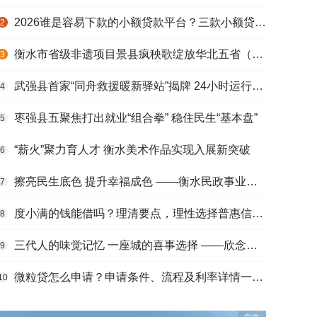
2026谁是容易下款的小额贷款平台？三款小额贷款产品全面对比
2
衡水市省级非遗项目景县疯秧歌绽放华北五省（区）市舞蹈大赛舞台
3
武强县首家“同舟救援暖新驿站”揭牌 24小时运行守护户外劳动者
4
枣强县五聚焦打出就业“组合拳” 稳住民生“基本盘”
5
“薪火”聚力育人才 衡水美术作品实现入展新突破
6
擦亮民生底色 提升幸福成色 ——衡水民政事业高质量发展综述
7
度小满的钱能借吗？理清要点，理性选择普惠信贷服务
8
三代人的味觉记忆 一座城的喜事选择 ——欣念饺子二十九载匠心传承路
9
微粒贷怎么申请？申请条件、流程及利率详情一文看懂
10