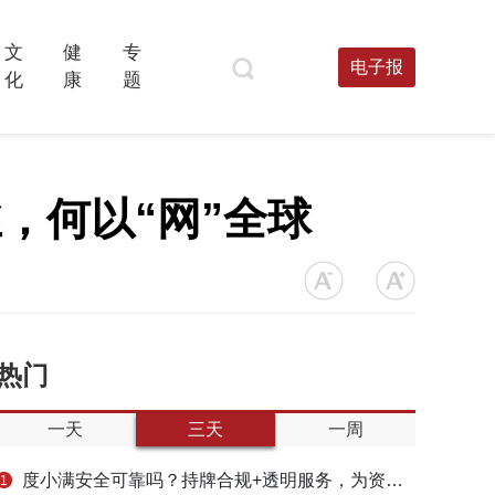
文
健
专
电子报
化
康
题
丝，何以“网”全球
热门
一天
三天
一周
度小满安全可靠吗？持牌合规+透明服务，为资金周转筑牢多重保障
1