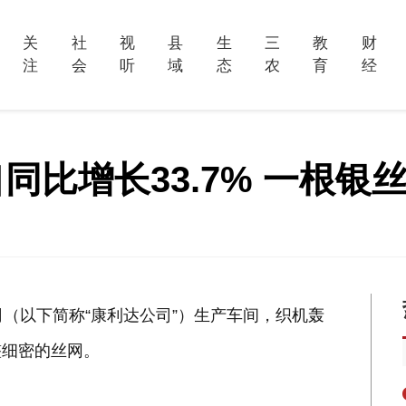
关
社
视
县
生
三
教
财
注
会
听
域
态
农
育
经
同比增长33.7% 一根银
（以下简称“康利达公司”）生产车间，织机轰
整细密的丝网。