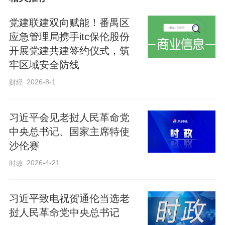
党建联建双向赋能！番禺区
应急管理局携手itc保伦股份
新华社北京6月5日电 6月5日，中共中央
开展党建共建签约仪式，筑
总书记、国家主席习近平在北京同来华进
牢区域安全防线
行国事访问的老挝人革党中央总书记、国
2026-8-1
财经
家主席通伦举行会谈。
习近平会见老挝人民革命党
编辑：姜长淼
中央总书记、国家主席特使
沙伦赛
2026-4-21
时政
来源：新华社
原标题：新华社权威快报 | 习近平同老挝人革党中央总
书记、国家主席通伦举行会谈
习近平致电祝贺通伦当选老
挝人民革命党中央总书记