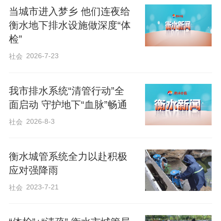
与防汛工作经验，进一步修订完善防汛预
当城市进入梦乡 他们连夜给
衡水地下排水设施做深度“体
案，优化应急处置流程，细化责任分工，
检”
全面提升预案的针对性、实用性和可操作
2026-7-23
社会
性，确保汛期突发情况能够快速响应、高
效处置。
我市排水系统“清管行动”全
面启动 守护地下“血脉”畅通
2026-8-3
社会
衡水城管系统全力以赴积极
应对强降雨
2023-7-21
社会