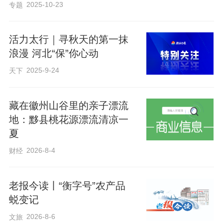
2025-10-23
专题
说，村里装了十几个摄像头，布设了8台自
动喂食器，义工会每天观察猫咪状态，“看
活力太行｜寻秋天的第一抹
它们好不好，有没有打架受伤，生病了得
浪漫 河北“保”你心动
赶紧隔离用药”。
2025-9-24
天下
有游客问，这么多猫，怎么管得过来？周
藏在徽州山谷里的亲子漂流
合伟一本正经地开玩笑：“我们可不‘管’它
地：黟县桃花源漂流清凉一
夏
们，它们是‘原住民’，非要说管理，那主要
是通过绝育、领养等方式科学控制猫的数
2026-8-4
财经
量，要在当地生态能承受的范围内。”
老报今读丨“衡字号”农产品
蜕变记
谁也没想到，这个藏在深山里的“猫村”火
2026-8-6
文旅
了。截至目前，“猫村”访客量达30多万人