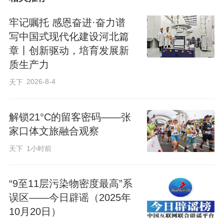
经当地政府统筹，22处闲置院落交由周合
伟统一进行艺术改造。加固老屋、修建猫
牢记嘱托 感恩奋进·奋力谱
舍……周合伟将整座村落打造成猫的乐
写中国式现代化建设河北篇
章丨创新驱动，培育发展新
园，“猫村村长”的名号也从此叫开了。
质生产力
2026-8-4
天下
一进村，一个用旧铁梯搭成的巨大“猫头”张
着大嘴迎接来客，仿佛在说：“欢迎来到猫
解锁21°C的留客密码——张
的地盘！”如果在“猫村”问路，得到的回答
家口体文旅融合观察
可能是：“沿着这条‘三花路’，走到那只总
天下
1小时前
在打盹的‘大橘’处右转，就能看到‘小白’常
待的咖啡馆了。”
“9至11层污染物密度最高”系
误区——今日辟谣（2025年
“我们没有圈养猫，大概有一半在村里玩
10月20日）
耍，另一半在村外山野里‘出差’。”周合伟