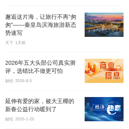
次，高峰时单日可达1500人。据周合伟观
邂逅这片海，让旅行不再“匆
察，来这里的人，多是带娃的家长和年轻
匆”——秦皇岛滨海旅游新态
人。“小孩子们特别喜欢。还有就是在城市
势速写
里刚工作的年轻人，大家说有山有水有猫
天下
1天前
陪，来了就不想走，很放松。”
2026年五大头部公司真实测
除了撸猫，很多游客也是奔着“猫村”独特的
评，选错比不做更可怕
艺术风格来的。村里的门窗、石墙上绘满
2026-8-5
财经
了猫主题画作，这些作品大多出自聋哑村
民张拥军之手。荒废的小学校舍被改造
延伸有爱的家，被大王椰的
成“动物友好”科普基地，旧农具、老木梁成
新春公益行动暖到了
了咖啡店的装饰元素。周合伟还通过公益
2025-1-20
财经
画院培训村民，让留守老人和妇女拿起画