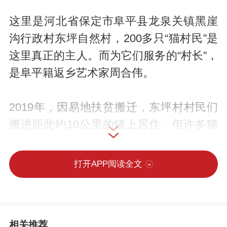
这里是河北省保定市阜平县龙泉关镇黑崖
沟行政村东坪自然村，200多只“猫村民”是
这里真正的主人。而为它们服务的“村长”，
是阜平籍返乡艺术家周合伟。
2019年，因易地扶贫搬迁，东坪村村民们
搬进距此约10公里的镇上居住，但许多猫
不适应城镇生活，“留守”在了村庄。周合伟
在开展艺术乡建时发现了它们，“不忍心让
打开APP阅读全文
猫在这里自生自灭”，于是，他向乡里申请
利用闲置房屋收留这些猫。
相关推荐