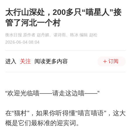
太行山深处，200多只“喵星人”接
管了河北一个村
衡水日报 原作者 赵丹媚、谌诗雨、韩冰 编辑 赵松
2026-06-04 08:04
进入
关注
阅读更多内容
订阅
“欢迎光临喵——请走这边喵——”
在“猫村”，如果你听得懂“喵言喵语”，这大
概是它们最标准的迎宾词。