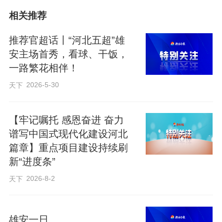
相关推荐
视频来源：
推荐官超话丨“河北五超”雄
安主场首秀，看球、干饭，
https://web.cmc.hebtv.com/cms/rmt0336_h
一路繁花相伴！
tml/19/19js/dsp/12352975.shtml
2026-5-30
天下
编辑：贾扬阳
【牢记嘱托 感恩奋进 奋力
来源：冀时新闻
谱写中国式现代化建设河北
原标题：推荐官超话丨“河北五超”雄安主场首秀，看
篇章】重点项目建设持续刷
球、干饭，一路繁花相伴！
新“进度条”
2026-8-2
天下
雄安一日