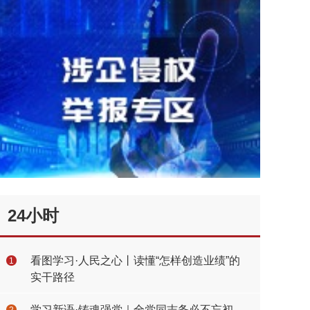
24小时
看图学习·人民之心丨读懂“怎样创造业绩”的
1
实干路径
学习新语·铸魂强党｜全党同志务必不忘初
2