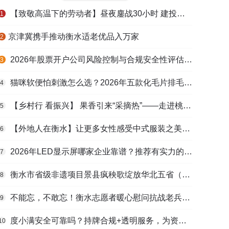
【致敬高温下的劳动者】昼夜鏖战30小时 建投衡水水务紧急抢修保民生用水
1
​京津冀携手推动衡水适老优品入万家
2
2026年股票开户公司风险控制与合规安全性评估：投资者保护机制哪家靠谱？
3
猫咪软便怕刺激怎么选？2026年五款化毛片排毛护肠避坑指南
4
【乡村行 看振兴】 果香引来“采摘热”——走进桃城区贾家庄村
5
【外地人在衡水】让更多女性感受中式服装之美——山东人蒋静静的在衡创业路
6
2026年LED显示屏哪家企业靠谱？推荐有实力的LED显示屏工程服务商
7
衡水市省级非遗项目景县疯秧歌绽放华北五省（区）市舞蹈大赛舞台
8
不能忘，不敢忘！衡水志愿者暖心慰问抗战老兵和老党员
9
度小满安全可靠吗？持牌合规+透明服务，为资金周转筑牢多重保障
10