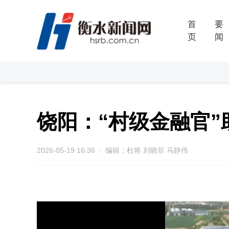
首
要
页
闻
饶阳：“村级金融官”
2026-05-19 16:36
编辑：杜将 刘晓菲 马静伟