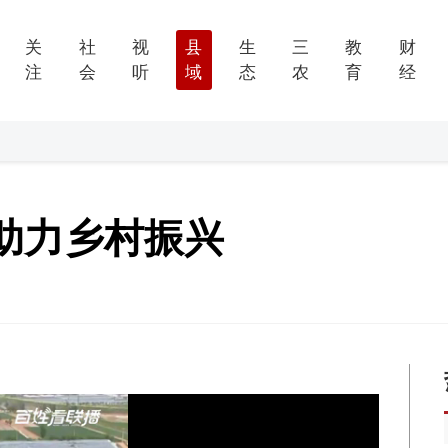
关
社
视
县
生
三
教
财
注
会
听
域
态
农
育
经
助力乡村振兴