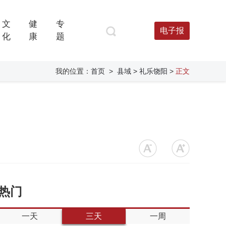
文
健
专
电子报
化
康
题
我的位置：
首页
>
县域
> 礼乐饶阳
>
正文
热门
一天
三天
一周