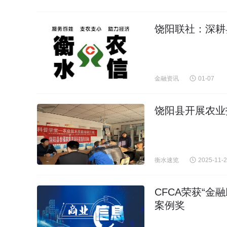
饶阳联社：深耕
金融资讯
01-07
饶阳县开展农业
衡水速览
2025-11-
CFCA荣获“
案例奖