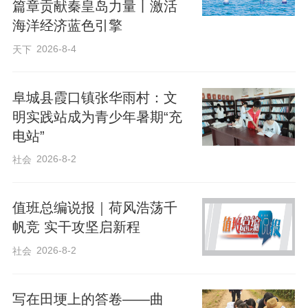
篇章贡献秦皇岛力量丨激活
海洋经济蓝色引擎
2026-8-4
天下
阜城县霞口镇张华雨村：文
明实践站成为青少年暑期“充
电站”
2026-8-2
社会
值班总编说报｜荷风浩荡千
帆竞 实干攻坚启新程
2026-8-2
社会
写在田埂上的答卷——曲