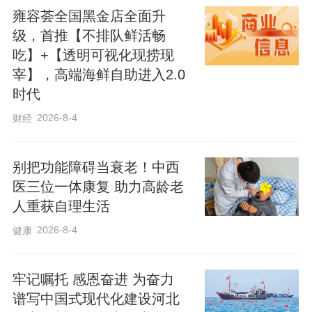
雍容荟全国黑金店全面升
导经营户诚信守法经营、群众科学消费，
级，首推【不排队鲜活畅
构建社会共治格局，常态化守护辖区群众
吃】+【透明可视化现捞现
饮食安全。
宰】，高端海鲜自助进入2.0
时代
2026-8-4
财经
别把功能障碍当衰老！中西
医三位一体康复 助力高龄老
人重获自理生活
2026-8-4
健康
牢记嘱托 感恩奋进 为奋力
谱写中国式现代化建设河北