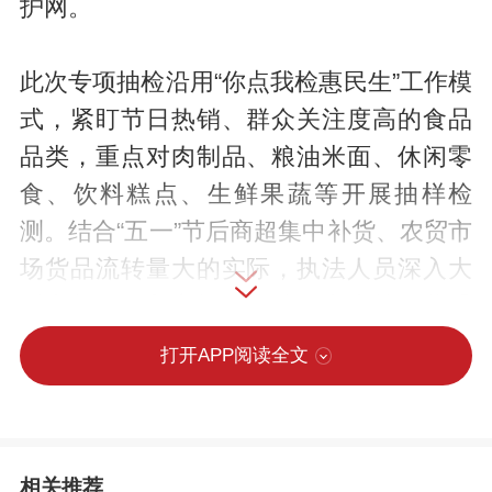
护网。
此次专项抽检沿用“你点我检惠民生”工作模
式，紧盯节日热销、群众关注度高的食品
品类，重点对肉制品、粮油米面、休闲零
食、饮料糕点、生鲜果蔬等开展抽样检
测。结合“五一”节后商超集中补货、农贸市
场货品流转量大的实际，执法人员深入大
型商超、农贸市场、乡镇便利店等经营重
点场所，严格依照抽检流程现场取样、规
打开APP阅读全文
范封样，全流程公开透明，主动接受社会
群众监督。
相关推荐