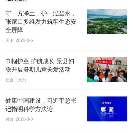
检查过程中，工作人员同步督促食品经营
主体严格落实进货查验、索证索票、临期
守一方净土，护一泓碧水，
食品清理等主体责任，从货源源头严把食
张家口多维发力筑牢生态安
全屏障
品安全关。截至目前，首批已完成30余批
次食品样品检测，全部符合食品安全标
2026-8-5
天下
准，暂未检出不合格食品。后续抽检结果
将通过官方公众号、网站及时向社会公
巾帼护童 护航成长 景县妇
联开展暑期儿童关爱活动
示，保障群众知情权与监督权，让百姓消
社会
1天前
费安心、吃得放心。
健康中国建设，习近平总书
饶阳县市场监督管理局将持续深化“你点我
记指明科学方法论
检”常态化监管机制，加大重点品类、重点
2026-8-3
时政
场所抽检频次，从严查处各类食品违法违
规行为。同时强化食品安全科普宣传，引