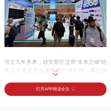
设立九年多来，雄安新区这座“未来之城”始
终以开放姿态加速链接全球市场。通过深
度参与第139届中国进出口商品交易会（广
交会）等国际经贸平台，雄安新区持续强
打开APP阅读全文
化外贸服务支撑，不仅在外贸领域实现
了“开门红”，更向世界展示了“企业来得