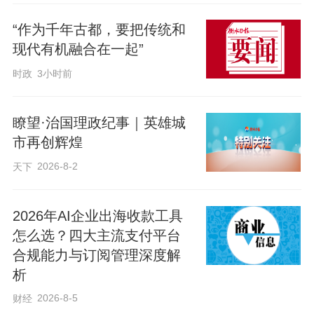
子电气产品、医药保健品及医疗器械等21
“作为千年古都，要把传统和
个展区，从传统纺织服装到前沿的新材
现代有机融合在一起”
料、智能家居，品类丰富、亮点纷呈。雄
时政
3小时前
安企业正通过这一窗口，将“未来之城”的制
造名片递向全球，为外贸进出口增长注入
瞭望·治国理政纪事｜英雄城
了强劲动能。
市再创辉煌
2026-8-2
天下
2026年AI企业出海收款工具
怎么选？四大主流支付平台
合规能力与订阅管理深度解
析
2026-8-5
财经