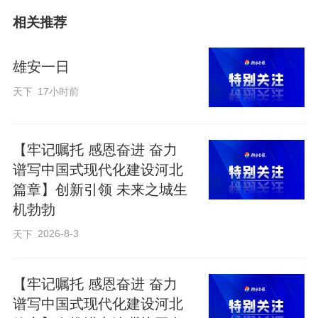
了、留得住、发展好”的生动图景。
相关推荐
广交会“成绩单”亮眼，参展规模创新高。作
雄安一日
为中国外贸的“晴雨表”和“风向标”，广交会
天下
17小时前
成为检验雄安新区外向型经济发展成效的
重要舞台。本届广交会上，雄安新区共有
53家外贸企业亮相，在众多展区布置74个
【牢记嘱托 感恩奋进 奋力
谱写中国式现代化建设河北
展位，刷新了雄安新区自设立以来参展广
篇章】创新引领 未来之城生
交会的纪录，标志着雄安本土企业在品牌
机勃勃
出海、对接全球采购商方面迈上了新台
2026-8-3
天下
阶。
【牢记嘱托 感恩奋进 奋力
谱写中国式现代化建设河北