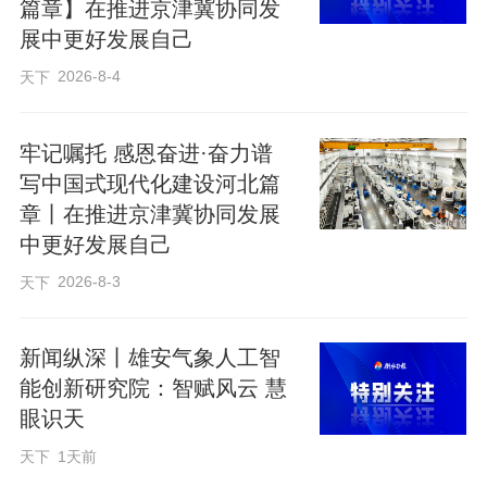
篇章】在推进京津冀协同发
展中更好发展自己
2026-8-4
天下
牢记嘱托 感恩奋进·奋力谱
写中国式现代化建设河北篇
章丨在推进京津冀协同发展
中更好发展自己
2026-8-3
天下
展会期间，雄安新区企业凭借优质的特色
新闻纵深丨雄安气象人工智
产品，吸引了大量国际客商驻足洽谈。参
能创新研究院：智赋风云 慧
眼识天
展产品覆盖家用纺织品、家居用品、男女
装、地毯及挂毯、新材料及化工产品、电
天下
1天前